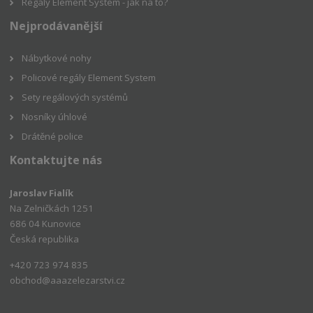
Regály Element System - jak na to?
Nejprodávanější
Nábytkové nohy
Policové regály Element System
Sety regálových systémů
Nosníky úhlové
Drátěné police
Kontaktujte nás
Jaroslav Fialík
Na Zelničkách 1251
686 04 Kunovice
Česká republika
+420 723 974 835
obchod@aaazelezarstvi.cz