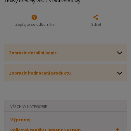
m
t
Tmavý dřevěný věšák s motivem kávy.
p
n
m
o
o
n
ž
o
č
s
ž
e
Zeptejte se odborníka
Sdílet
t
s
t
v
t
í
v
í
Zobrazit detailní popis
Zobrazit hodnocení produktu
VŠECHNY KATEGORIE
Výprodej
Policové regály Element System