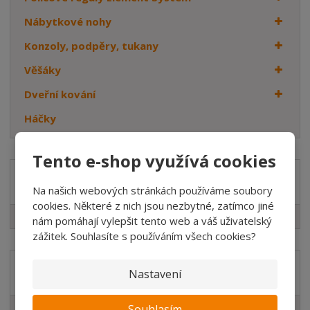
Nábytkové nohy
Konzoly, podpěry, tukany
Věšáky
Dveřní kování
Háčky
Tento e-shop využívá cookies
Značka
Na našich webových stránkách používáme soubory
cookies. Některé z nich jsou nezbytné, zatímco jiné
WALTECO
nám pomáhají vylepšit tento web a váš uživatelský
zážitek. Souhlasíte s používáním všech cookies?
Akční nabídky
Nastavení
Novinky v sortimentu
Souhlasím