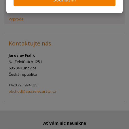
Akční nabídky
Výprodej
Kontaktujte nás
Jaroslav Fialík
Na Zelničkách 1251
686 04 Kunovice
Česká republika
+420 723 974 835
obchod@aaazelezarstvi.cz
Ať vám nic neunikne