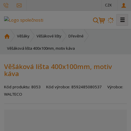
CZK
☰
V
y
h
Ú
Věšáky
Věšákové lišty
Dřevěné
l
v
o
Věšáková lišta 400x100mm, motiv káva
e
d
d
n
a
Věšáková lišta 400x100mm, motiv
í
t
káva
s
t
r
Kód produktu:
8053
Kód výrobce:
8592485080537
Výrobce:
a
WALTECO
n
a