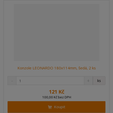
í
v
í
Konzole LEONARDO 180x114mm, šedá, 2 ks
S
N
Z
ks
n
a
m
í
v
ě
121 Kč
ž
ý
n
100,00 Kč bez DPH
i
š
i
t
i
Koupit
t
m
t
p