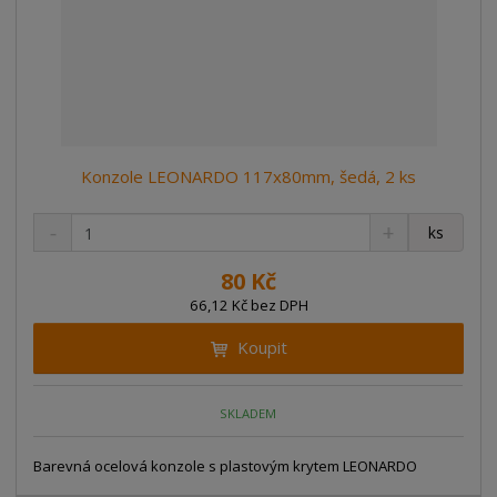
Konzole LEONARDO 117x80mm, šedá, 2 ks
S
N
Z
ks
n
a
m
í
v
ě
80 Kč
ž
ý
n
66,12 Kč bez DPH
i
š
i
t
i
Koupit
t
m
t
p
n
m
o
o
n
SKLADEM
ž
o
č
s
ž
e
t
s
Barevná ocelová konzole s plastovým krytem LEONARDO
t
v
t