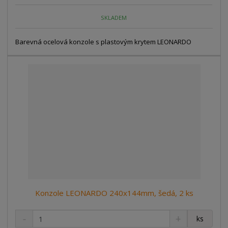
n
m
o
o
n
SKLADEM
ž
o
č
s
ž
e
t
s
Barevná ocelová konzole s plastovým krytem LEONARDO
t
v
t
í
v
í
Konzole LEONARDO 240x144mm, šedá, 2 ks
S
N
Z
ks
n
a
m