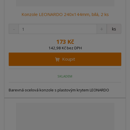
Konzole LEONARDO 240x144mm, bílá, 2 ks
S
N
Z
ks
n
a
m
í
v
ě
173 Kč
ž
ý
n
142,98 Kč bez DPH
i
š
i
t
i
Koupit
t
m
t
p
n
m
o
o
n
SKLADEM
ž
o
č
s
ž
e
t
s
Barevná ocelová konzole s plastovým krytem LEONARDO
t
v
t
í
v
í