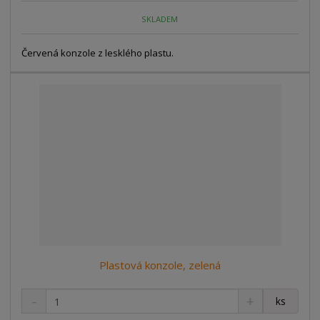
o
o
n
SKLADEM
ž
o
č
s
ž
e
t
s
Červená konzole z lesklého plastu.
t
v
t
í
v
í
Plastová konzole, zelená
S
N
Z
ks
n
a
m