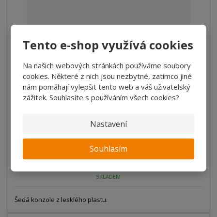
Tento e-shop využívá cookies
Na našich webových stránkách používáme soubory
Plastová konzole, šedá
cookies. Některé z nich jsou nezbytné, zatímco jiné
nám pomáhají vylepšit tento web a váš uživatelský
S
N
Z
zážitek. Souhlasíte s používáním všech cookies?
ks
n
a
m
í
v
ě
27 Kč
ž
ý
Nastavení
n
22,31 Kč bez DPH
i
š
i
t
i
Koupit
t
Souhlasím
m
t
p
n
m
o
o
n
SKLADEM
ž
o
č
s
ž
e
t
s
Šedá konzole z lesklého plastu.
t
v
t