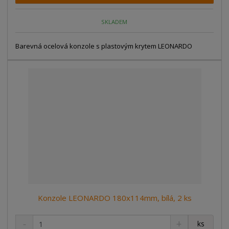
p
n
m
o
o
n
SKLADEM
ž
o
č
s
ž
e
t
s
Barevná ocelová konzole s plastovým krytem LEONARDO
t
v
t
í
v
í
Konzole LEONARDO 180x114mm, bílá, 2 ks
S
N
Z
ks