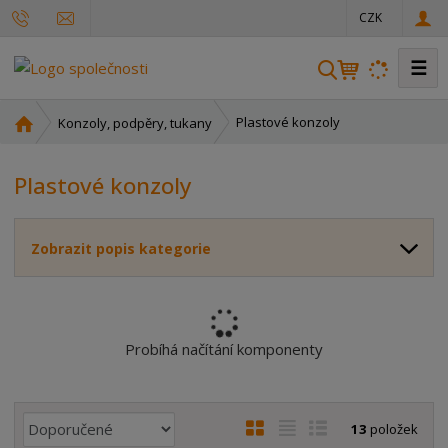
CZK
☰
V
y
h
Ú
Plastové konzoly
Konzoly, podpěry, tukany
l
v
o
e
Plastové konzoly
d
d
n
a
í
t
Zobrazit popis kategorie
s
t
r
a
n
Probíhá načítání komponenty
a
Ř
O
T
Ř
13
položek
a