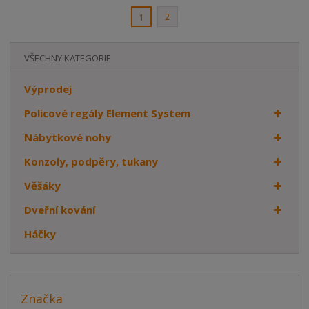
í
2
1
VŠECHNY KATEGORIE
Výprodej
Policové regály Element System
Nábytkové nohy
Konzoly, podpěry, tukany
Věšáky
Dveřní kování
Háčky
Značka