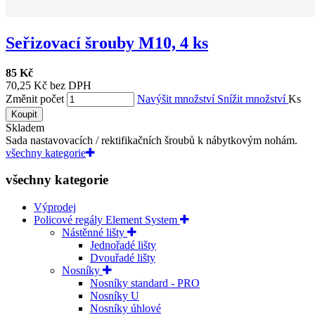
Seřizovací šrouby M10, 4 ks
85 Kč
70,25 Kč bez DPH
Změnit počet
Navýšit množství
Snížit množství
Ks
Koupit
Skladem
Sada nastavovacích / rektifikačních šroubů k nábytkovým nohám.
všechny kategorie
všechny kategorie
Výprodej
Policové regály Element System
Nástěnné lišty
Jednořadé lišty
Dvouřadé lišty
Nosníky
Nosníky standard - PRO
Nosníky U
Nosníky úhlové