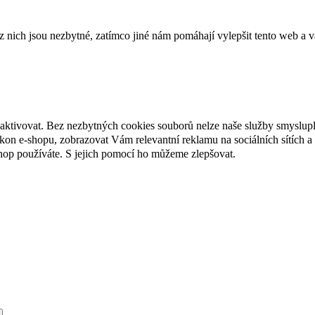
ich jsou nezbytné, zatímco jiné nám pomáhají vylepšit tento web a vá
eaktivovat. Bez nezbytných cookies souborů nelze naše služby smyslup
n e-shopu, zobrazovat Vám relevantní reklamu na sociálních sítích a 
hop používáte. S jejich pomocí ho můžeme zlepšovat.