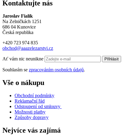
Kontaktujte nás
Jaroslav Fialík
Na Zelničkách 1251
686 04 Kunovice
Česká republika
+420 723 974 835
obchod@aaazelezarstvi.cz
Ať vám nic neunikne
Přihlásit
Souhlasím se
zpracováním osobních údajů
.
Vše o nákupu
Obchodní podmínky
Reklamační řád
Odstoupení od smlouvy
Možnosti platby
Způsoby dopravy
Nejvíce vás zajímá