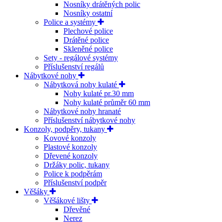
Nosníky drátěných polic
Nosníky ostatní
Police a systémy
Plechové police
Drátěné police
Skleněné police
Sety - regálové systémy
Příslušenství regálů
Nábytkové nohy
Nábytková nohy kulaté
Nohy kulaté pr.30 mm
Nohy kulaté průměr 60 mm
Nábytkové nohy hranaté
Příslušenství nábytkové nohy
Konzoly, podpěry, tukany
Kovové konzoly
Plastové konzoly
Dřevené konzoly
Držáky polic, tukany
Police k podpěrám
Příslušenství podpěr
Věšáky
Věšákové lišty
Dřevěné
Nerez