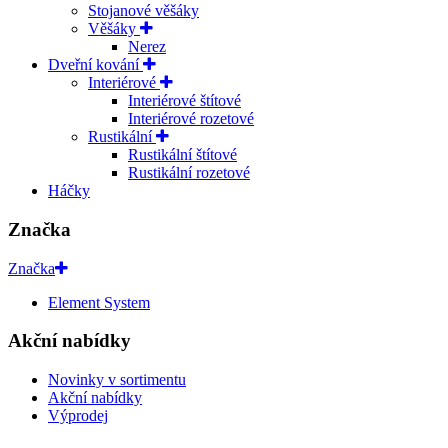
Stojanové věšáky
Věšáky
Nerez
Dveřní kování
Interiérové
Interiérové štítové
Interiérové rozetové
Rustikální
Rustikální štítové
Rustikální rozetové
Háčky
Značka
Značka
Element System
Akční nabídky
Novinky v sortimentu
Akční nabídky
Výprodej