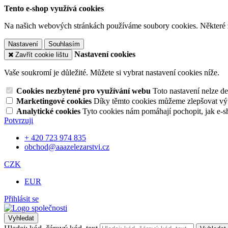
Tento e-shop využívá cookies
Na našich webových stránkách používáme soubory cookies. Některé z n
Nastavení
Souhlasím
Nastavení cookies
Zavřít cookie lištu
Vaše soukromí je důležité. Můžete si vybrat nastavení cookies níže.
Cookies nezbytené pro využívání webu
Toto nastavení nelze d
Marketingové cookies
Díky těmto cookies můžeme zlepšovat výko
Analytické cookies
Tyto cookies nám pomáhají pochopit, jak e-s
Potvrzuji
+ 420 723 974 835
obchod@aaazelezarstvi.cz
CZK
EUR
Přihlásit se
Vyhledat