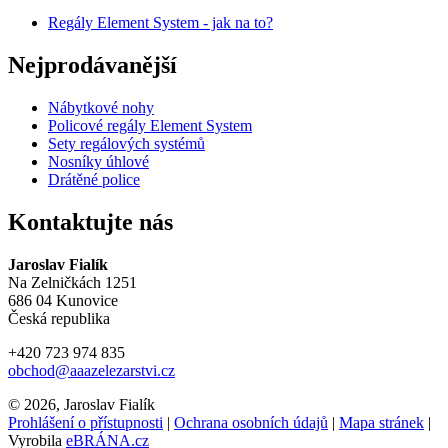
Regály Element System - jak na to?
Nejprodávanější
Nábytkové nohy
Policové regály Element System
Sety regálových systémů
Nosníky úhlové
Drátěné police
Kontaktujte nás
Jaroslav Fialík
Na Zelničkách 1251
686 04 Kunovice
Česká republika
+420 723 974 835
obchod@aaazelezarstvi.cz
© 2026, Jaroslav Fialík
Prohlášení o přístupnosti
|
Ochrana osobních údajů
|
Mapa stránek
|
Vyrobila
eBRÁNA.cz