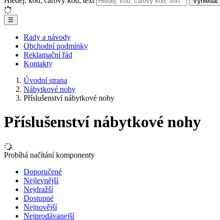
Hledej: kód, čárový kód, text
Vyhledat
☰
Rady a návody
Obchodní podmínky
Reklamační řád
Kontakty
Úvodní strana
Nábytkové nohy
Příslušenství nábytkové nohy
Příslušenství nábytkové nohy
Probíhá načítání komponenty
Doporučené
Nejlevnější
Nejdražší
Dostupné
Nejnovější
Nejprodávanejší