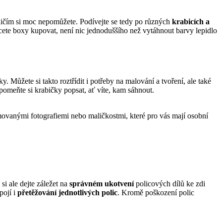
 ničím si moc nepomůžete. Podívejte se tedy po různých
krabicích a
hcete boxy kupovat, není nic jednoduššího než vytáhnout barvy lepidlo
. Můžete si takto roztřídit i potřeby na malování a tvoření, ale také
pomeňte si krabičky popsat, ať víte, kam sáhnout.
ámovanými fotografiemi nebo maličkostmi, které pro vás mají osobní
i ale dejte záležet na
správném ukotvení
policových dílů ke zdi
pojí i
přetěžování jednotlivých polic
. Kromě poškození polic