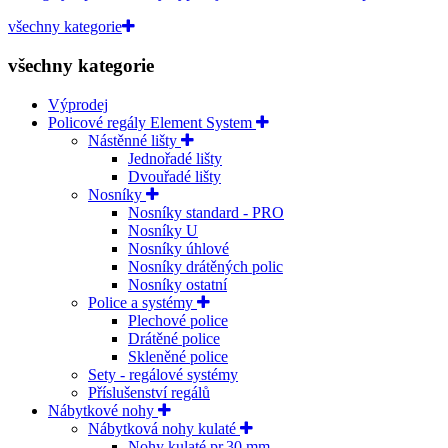
všechny kategorie
všechny kategorie
Výprodej
Policové regály Element System
Nástěnné lišty
Jednořadé lišty
Dvouřadé lišty
Nosníky
Nosníky standard - PRO
Nosníky U
Nosníky úhlové
Nosníky drátěných polic
Nosníky ostatní
Police a systémy
Plechové police
Drátěné police
Skleněné police
Sety - regálové systémy
Příslušenství regálů
Nábytkové nohy
Nábytková nohy kulaté
Nohy kulaté pr.30 mm