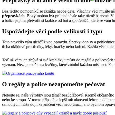
Přepravky a krabice všeho druhu
Bez těchto pomocníků se zkrátka neobejdete. Všechny věci musíte něk
přepravkách
. Boxy mohou být průhledné ale také různě barevné. 
a balicí papír a přetvořit si krabice od bot a spotřebičů, které se vám
Uspořádejte věci podle velikosti i typu
Toto pravidlo vám ulehčí život, opravdu. Šperky, dopisy a pohlednice, 
třeba úklidové prostředky, léky, hračky nebo koření. Každá věc bude 
Teď už vám jen zbývá si své krabičky umístit do regálů a policových 
význam. Nezapomeňte na květiny, které zútulní každou místnost. Fan
O regály a police nezapomeňte pečovat
Nebojte se, naše výrobky jsou téměř bezúdržbové. Kromě občasného utř
nebo ke stropu. V tomto případě je lepší mít ukotvení lehce naddimen
samotných může dojít ke zničení věcí nebo úrazu, a to bychom opravd