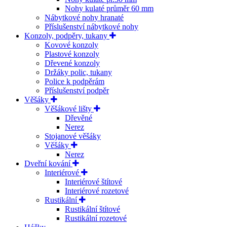
Nohy kulaté průměr 60 mm
Nábytkové nohy hranaté
Příslušenství nábytkové nohy
Konzoly, podpěry, tukany
Kovové konzoly
Plastové konzoly
Dřevené konzoly
Držáky polic, tukany
Police k podpěrám
Příslušenství podpěr
Věšáky
Věšákové lišty
Dřevěné
Nerez
Stojanové věšáky
Věšáky
Nerez
Dveřní kování
Interiérové
Interiérové štítové
Interiérové rozetové
Rustikální
Rustikální štítové
Rustikální rozetové