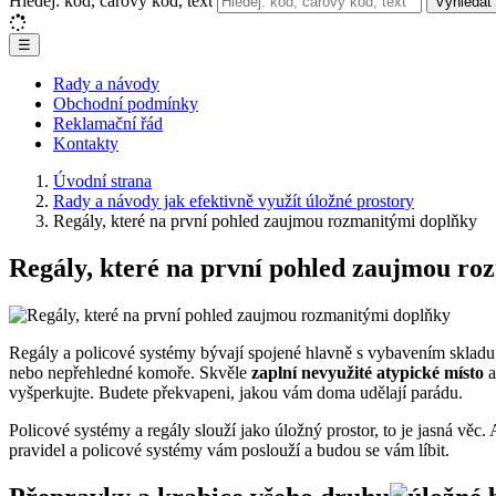
Hledej: kód, čárový kód, text
Vyhledat
☰
Rady a návody
Obchodní podmínky
Reklamační řád
Kontakty
Úvodní strana
Rady a návody jak efektivně využít úložné prostory
Regály, které na první pohled zaujmou rozmanitými doplňky
Regály, které na první pohled zaujmou ro
Regály a policové systémy bývají spojené hlavně s vybavením skladu 
nebo nepřehledné komoře. Skvěle
zaplní nevyužité atypické místo
a
vyšperkujte. Budete překvapeni, jakou vám doma udělají parádu.
Policové systémy a regály slouží jako úložný prostor, to je jasná věc.
pravidel a policové systémy vám poslouží a budou se vám líbit.