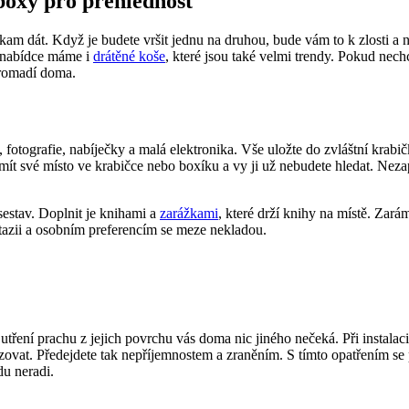
am dát. Když je budete vršit jednu na druhou, bude vám to k zlosti a
V nabídce máme i
drátěné koše
, které jsou také velmi trendy. Pokud nec
 hromadí doma.
fotografie, nabíječky a malá elektronika. Vše uložte do zvláštní krabičky
mít své místo ve krabičce nebo boxíku a vy ji už nebudete hledat. Neza
sestav. Doplnit je knihami a
zarážkami
, které drží knihy na místě. Zar
tazii a osobním preferencím se meze nekladou.
ení prachu z jejich povrchu vás doma nic jiného nečeká. Při instalaci s
zovat. Předejdete tak nepříjemnostem a zraněním. S tímto opatřením se 
u neradi.