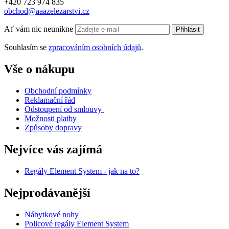
+420 723 974 835
obchod@aaazelezarstvi.cz
Ať vám nic neunikne
Přihlásit
Souhlasím se
zpracováním osobních údajů
.
Vše o nákupu
Obchodní podmínky
Reklamační řád
Odstoupení od smlouvy
Možnosti platby
Způsoby dopravy
Nejvíce vás zajímá
Regály Element System - jak na to?
Nejprodávanější
Nábytkové nohy
Policové regály Element System