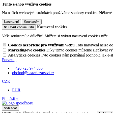
Tento e-shop využívá cookies
Na našich webových stránkách používáme soubory cookies. Některé z n
Nastavení
Souhlasím
Nastavení cookies
Zavřít cookie lištu
Vaše soukromí je důležité. Můžete si vybrat nastavení cookies níže.
Cookies nezbytené pro využívání webu
Toto nastavení nelze d
Marketingové cookies
Díky těmto cookies můžeme zlepšovat výko
Analytické cookies
Tyto cookies nám pomáhají pochopit, jak e-s
Potvrzuji
+ 420 723 974 835
obchod@aaazelezarstvi.cz
CZK
EUR
Přihlásit se
Vyhledat