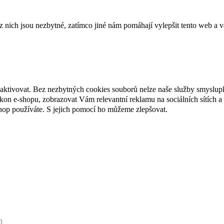
ich jsou nezbytné, zatímco jiné nám pomáhají vylepšit tento web a vá
eaktivovat. Bez nezbytných cookies souborů nelze naše služby smyslup
n e-shopu, zobrazovat Vám relevantní reklamu na sociálních sítích a 
hop používáte. S jejich pomocí ho můžeme zlepšovat.