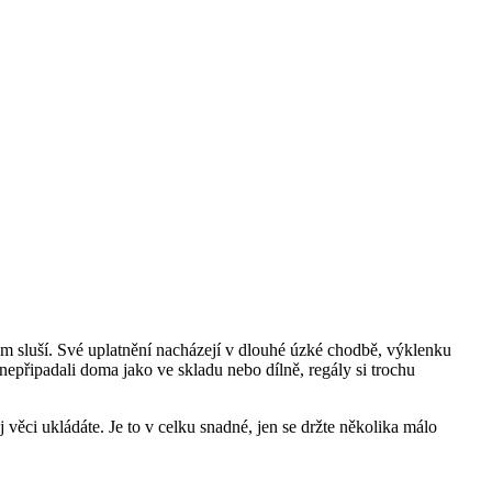
m sluší. Své uplatnění nacházejí v dlouhé úzké chodbě, výklenku
 nepřipadali doma jako ve skladu nebo dílně, regály si trochu
ěj věci ukládáte. Je to v celku snadné, jen se držte několika málo