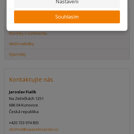
Nastavení
Souhlasím
Akční nabídky
Novinky v sortimentu
Akční nabídky
Výprodej
Kontaktujte nás
Jaroslav Fialík
Na Zelničkách 1251
686 04 Kunovice
Česká republika
+420 723 974 835
obchod@aaazelezarstvi.cz