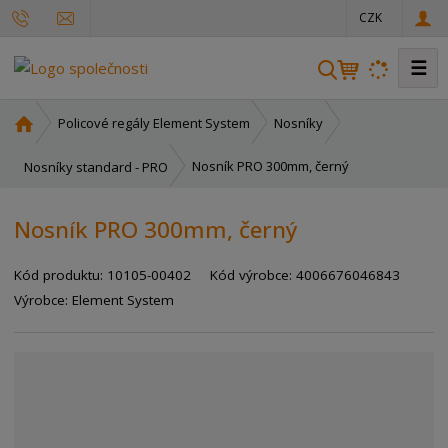
CZK
☰
V
y
h
Ú
Policové regály Element System
Nosníky
l
v
o
e
Nosník PRO 300mm, černý
Nosníky standard - PRO
d
d
n
a
Nosník PRO 300mm, černý
í
t
s
Kód produktu:
10105-00402
Kód výrobce:
4006676046843
t
r
Výrobce:
Element System
a
n
a