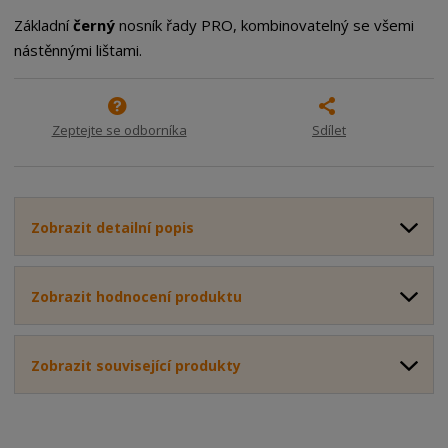
o
o
n
Základní
černý
nosník řady PRO, kombinovatelný se všemi
ž
o
č
nástěnnými lištami.
s
ž
e
t
s
t
v
t
í
v
Zeptejte se odborníka
Sdílet
í
Zobrazit detailní popis
Zobrazit hodnocení produktu
Zobrazit související produkty