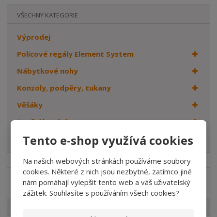
VŠECHNY KATEGORIE
Výprodej
Policové regály Element System
Nábytkové nohy
Konzoly, podpěry, tukany
Věšáky
Dveřní kování
Tento e-shop využívá cookies
Háčky
Na našich webových stránkách používáme soubory
cookies. Některé z nich jsou nezbytné, zatímco jiné
nám pomáhají vylepšit tento web a váš uživatelský
Značka
zážitek. Souhlasíte s používáním všech cookies?
Element System