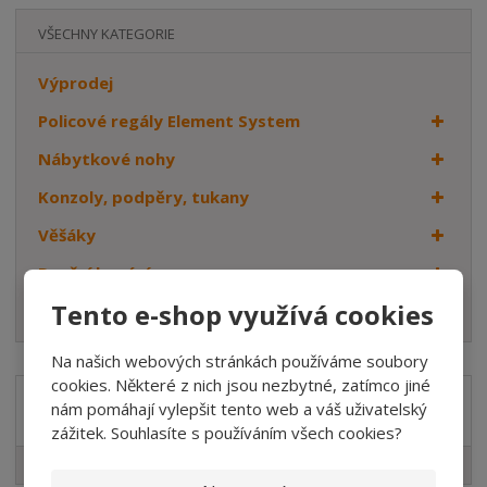
VŠECHNY KATEGORIE
Výprodej
Policové regály Element System
Nábytkové nohy
Konzoly, podpěry, tukany
Věšáky
Dveřní kování
Tento e-shop využívá cookies
Háčky
Na našich webových stránkách používáme soubory
cookies. Některé z nich jsou nezbytné, zatímco jiné
nám pomáhají vylepšit tento web a váš uživatelský
Značka
zážitek. Souhlasíte s používáním všech cookies?
Element System