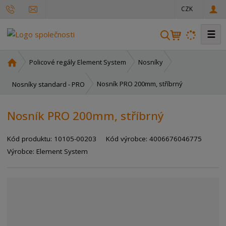
CZK
☰
V
y
h
Ú
Policové regály Element System
Nosníky
l
v
o
e
Nosník PRO 200mm, stříbrný
Nosníky standard - PRO
d
d
n
a
Nosník PRO 200mm, stříbrný
í
t
s
Kód produktu:
10105-00203
Kód výrobce:
4006676046775
t
r
Výrobce:
Element System
a
n
a