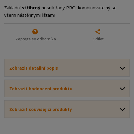
o
o
n
Základní
stříbrný
nosník řady PRO, kombinovatelný se
ž
o
č
všemi nástěnnými lištami.
s
ž
e
t
s
t
v
t
í
v
Zeptejte se odborníka
Sdílet
í
Zobrazit detailní popis
Zobrazit hodnocení produktu
Zobrazit související produkty