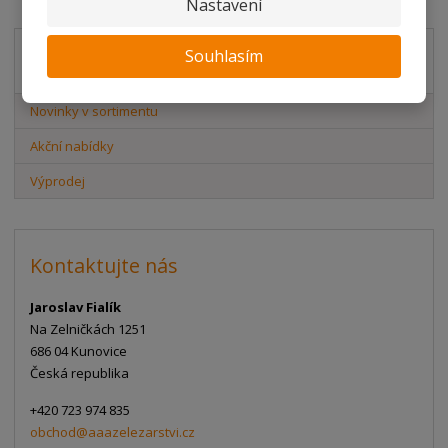
Nastavení
Souhlasím
Akční nabídky
Novinky v sortimentu
Akční nabídky
Výprodej
Kontaktujte nás
Jaroslav Fialík
Na Zelničkách 1251
686 04 Kunovice
Česká republika
+420 723 974 835
obchod@aaazelezarstvi.cz