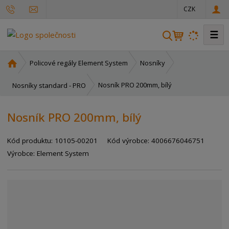
CZK
☰
V
y
h
Ú
Policové regály Element System
Nosníky
l
v
o
e
Nosník PRO 200mm, bílý
Nosníky standard - PRO
d
d
n
a
Nosník PRO 200mm, bílý
í
t
s
Kód produktu:
10105-00201
Kód výrobce:
4006676046751
t
r
Výrobce:
Element System
a
n
a