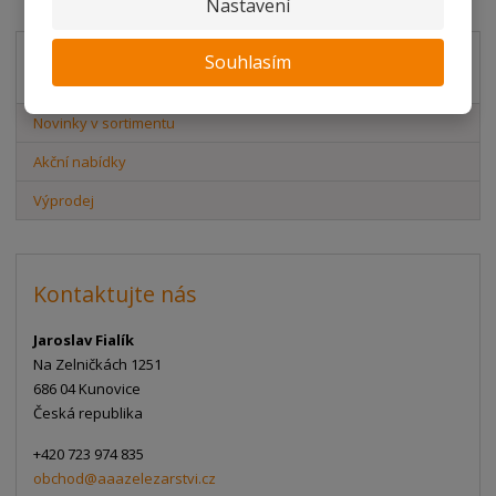
Nastavení
Souhlasím
Akční nabídky
Novinky v sortimentu
Akční nabídky
Výprodej
Kontaktujte nás
Jaroslav Fialík
Na Zelničkách 1251
686 04 Kunovice
Česká republika
+420 723 974 835
obchod@aaazelezarstvi.cz