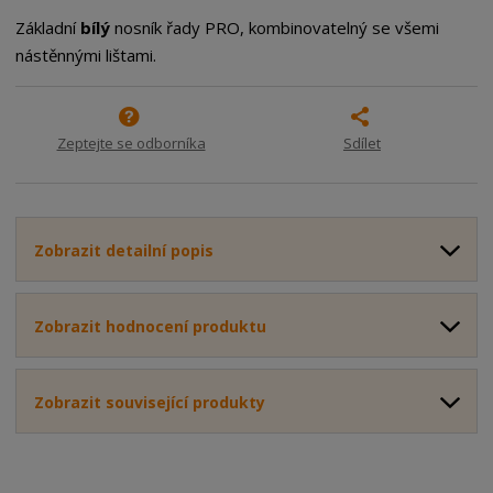
o
o
n
Základní
bílý
nosník řady PRO, kombinovatelný se všemi
ž
o
č
nástěnnými lištami.
s
ž
e
t
s
t
v
t
í
v
Zeptejte se odborníka
Sdílet
í
Zobrazit detailní popis
Zobrazit hodnocení produktu
Zobrazit související produkty