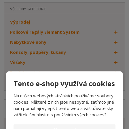
VŠECHNY KATEGORIE
Výprodej
Policové regály Element System
Nábytkové nohy
Konzoly, podpěry, tukany
Věšáky
Dveřní kování
Tento e-shop využívá cookies
Háčky
Na našich webových stránkách používáme soubory
cookies. Některé z nich jsou nezbytné, zatímco jiné
nám pomáhají vylepšit tento web a váš uživatelský
Značka
zážitek. Souhlasíte s používáním všech cookies?
Element System