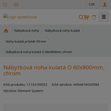
CZK
☰
V
y
h
Ú
Nábytkové nohy
Nábytková nohy kulaté
l
v
o
e
Nohy kulaté průměr 60 mm
d
d
Nábytková noha kulatá O 60x800mm, chrom
n
a
í
t
s
Nábytková noha kulatá O 60x800mm,
t
chrom
r
a
Kód produktu:
11102-00052
Kód výrobce:
4006676020584
n
a
Výrobce:
Element System