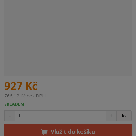
927 Kč
766,12 Kč bez DPH
SKLADEM
S
N
Z
Ks
n
a
m
í
v
ě
ž
ý
Vložit do košíku
n