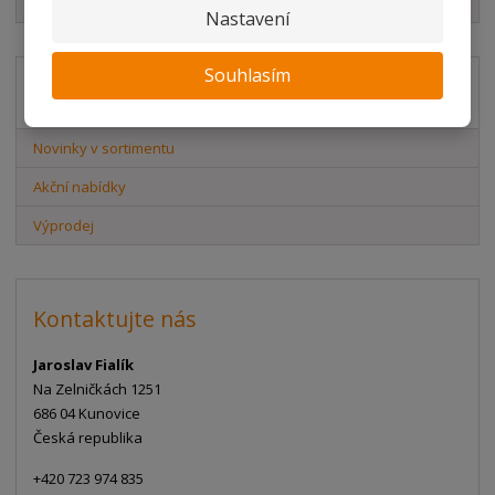
Element System
Nastavení
Souhlasím
Akční nabídky
Novinky v sortimentu
Akční nabídky
Výprodej
Kontaktujte nás
Jaroslav Fialík
Na Zelničkách 1251
686 04 Kunovice
Česká republika
+420 723 974 835