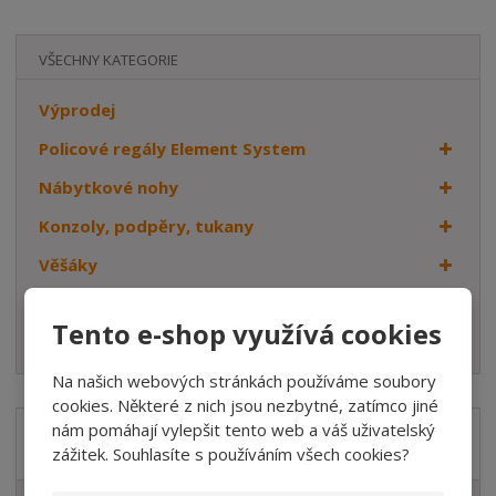
VŠECHNY KATEGORIE
Výprodej
Policové regály Element System
Nábytkové nohy
Konzoly, podpěry, tukany
Věšáky
Dveřní kování
Tento e-shop využívá cookies
Háčky
Na našich webových stránkách používáme soubory
cookies. Některé z nich jsou nezbytné, zatímco jiné
nám pomáhají vylepšit tento web a váš uživatelský
Značka
zážitek. Souhlasíte s používáním všech cookies?