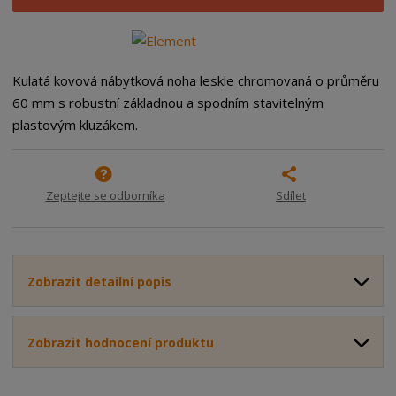
i
š
i
t
i
t
m
t
p
n
m
o
o
n
Kulatá kovová nábytková noha leskle chromovaná o průměru
ž
o
č
60 mm s robustní základnou a spodním stavitelným
s
ž
e
plastovým kluzákem.
t
s
t
v
t
í
v
í
Zeptejte se odborníka
Sdílet
Zobrazit detailní popis
Zobrazit hodnocení produktu