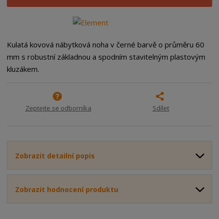
i
š
i
t
i
t
m
t
p
n
m
o
o
n
Kulatá kovová nábytková noha v černé barvě o průměru 60
ž
o
č
mm s robustní základnou a spodním stavitelným plastovým
s
ž
e
kluzákem.
t
s
t
v
t
í
v
í
Zeptejte se odborníka
Sdílet
Zobrazit detailní popis
Zobrazit hodnocení produktu