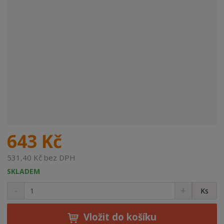
643 Kč
531,40 Kč bez DPH
SKLADEM
S
N
Z
Ks
n
a
m
í
v
ě
ž
ý
Vložit do košíku
n