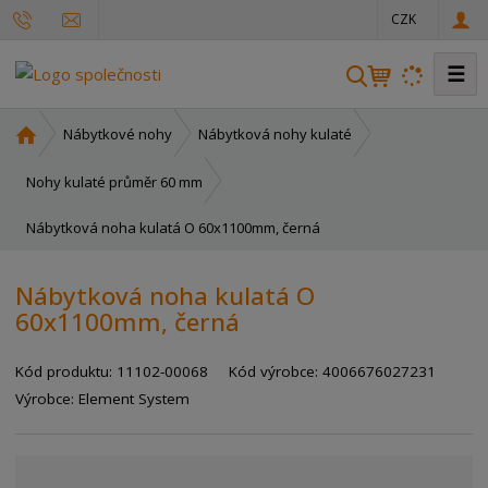
CZK
☰
V
y
h
Ú
Nábytkové nohy
Nábytková nohy kulaté
l
v
o
e
Nohy kulaté průměr 60 mm
d
d
Nábytková noha kulatá O 60x1100mm, černá
n
a
í
t
s
Nábytková noha kulatá O
t
60x1100mm, černá
r
a
Kód produktu:
11102-00068
Kód výrobce:
4006676027231
n
a
Výrobce:
Element System