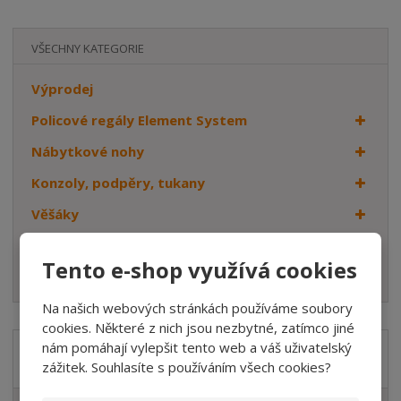
VŠECHNY KATEGORIE
Výprodej
Policové regály Element System
Nábytkové nohy
Konzoly, podpěry, tukany
Věšáky
Dveřní kování
Tento e-shop využívá cookies
Háčky
Na našich webových stránkách používáme soubory
cookies. Některé z nich jsou nezbytné, zatímco jiné
nám pomáhají vylepšit tento web a váš uživatelský
Značka
zážitek. Souhlasíte s používáním všech cookies?