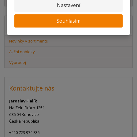
Element System
Nastavení
Souhlasím
Akční nabídky
Novinky v sortimentu
Akční nabídky
Výprodej
Kontaktujte nás
Jaroslav Fialík
Na Zelničkách 1251
686 04 Kunovice
Česká republika
+420 723 974 835