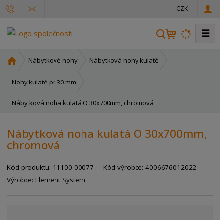
CZK
☰
V
y
h
Ú
Nábytkové nohy
Nábytková nohy kulaté
l
v
o
e
Nohy kulaté pr.30 mm
d
d
Nábytková noha kulatá O 30x700mm, chromová
n
a
í
t
s
Nábytková noha kulatá O 30x700mm,
t
chromová
r
a
Kód produktu:
11100-00077
Kód výrobce:
4006676012022
n
a
Výrobce:
Element System