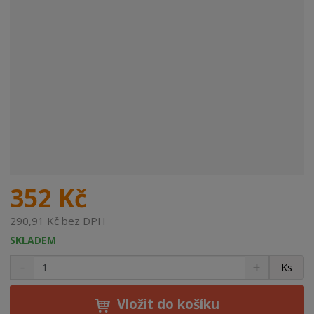
352 Kč
290,91 Kč bez DPH
SKLADEM
S
N
Z
Ks
n
a
m
í
v
ě
ž
ý
Vložit do košíku
n