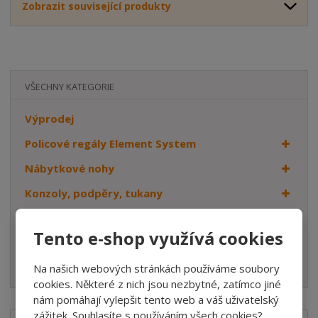
Zobrazit související produkty
VŠECHNY KATEGORIE
Výprodej
Policové regály Element System
Nábytkové nohy
Konzoly, podpěry, tukany
Věšáky
Tento e-shop využívá cookies
Dveřní kování
Háčky
Na našich webových stránkách používáme soubory
cookies. Některé z nich jsou nezbytné, zatímco jiné
nám pomáhají vylepšit tento web a váš uživatelský
zážitek. Souhlasíte s používáním všech cookies?