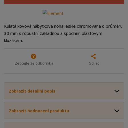
i
š
i
t
i
t
m
t
p
n
m
o
o
n
Kulatá kovová nábytková noha leskle chromovaná o průměru
ž
o
č
30 mm s robustní základnou a spodním plastovým
s
ž
e
kluzákem.
t
s
t
v
t
í
v
í
Zeptejte se odborníka
Sdílet
Zobrazit detailní popis
Zobrazit hodnocení produktu