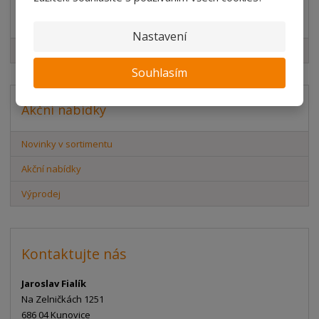
Značka
Nastavení
Element System
Souhlasím
Akční nabídky
Novinky v sortimentu
Akční nabídky
Výprodej
Kontaktujte nás
Jaroslav Fialík
Na Zelničkách 1251
686 04 Kunovice