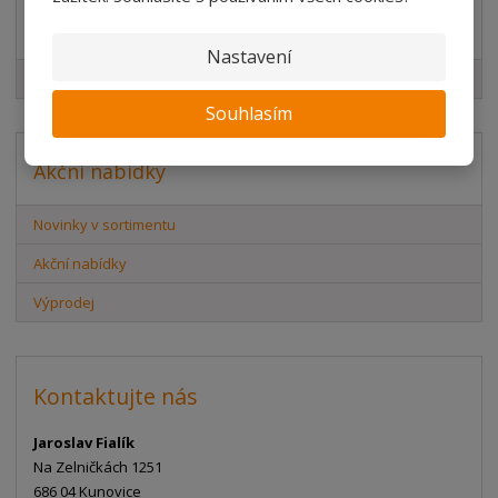
Značka
Nastavení
Element System
Souhlasím
Akční nabídky
Novinky v sortimentu
Akční nabídky
Výprodej
Kontaktujte nás
Jaroslav Fialík
Na Zelničkách 1251
686 04 Kunovice