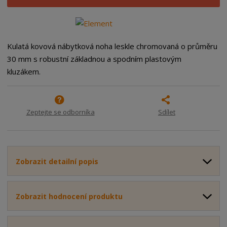
i
š
i
t
i
t
m
t
p
n
m
o
o
n
Kulatá kovová nábytková noha leskle chromovaná o průměru
ž
o
č
30 mm s robustní základnou a spodním plastovým
s
ž
e
kluzákem.
t
s
t
v
t
í
v
í
Zeptejte se odborníka
Sdílet
Zobrazit detailní popis
Zobrazit hodnocení produktu