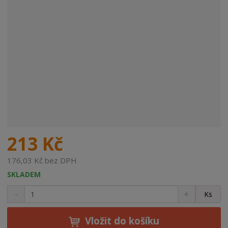
213 Kč
176,03 Kč bez DPH
SKLADEM
S
N
Z
Ks
n
a
m
í
v
ě
ž
ý
Vložit do košíku
n