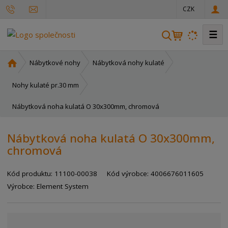
CZK
☰
V
y
h
Ú
Nábytkové nohy
Nábytková nohy kulaté
l
v
o
e
Nohy kulaté pr.30 mm
d
d
Nábytková noha kulatá O 30x300mm, chromová
n
a
í
t
s
Nábytková noha kulatá O 30x300mm,
t
chromová
r
a
Kód produktu:
11100-00038
Kód výrobce:
4006676011605
n
a
Výrobce:
Element System