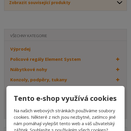
Zobrazit související produkty
VŠECHNY KATEGORIE
Výprodej
Policové regály Element System
Nábytkové nohy
Konzoly, podpěry, tukany
Věšáky
Tento e-shop využívá cookies
Dveřní kování
Háčky
Na našich webových stránkách používáme soubory
cookies. Některé z nich jsou nezbytné, zatímco jiné
nám pomáhají vylepšit tento web a váš uživatelský
zážitek. Souhlasíte s používáním všech cookies?