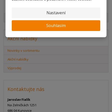
Značka
Nastavení
Element System
Souhlasím
Akční nabídky
Novinky v sortimentu
Akční nabídky
Výprodej
Kontaktujte nás
Jaroslav Fialík
Na Zelničkách 1251
686 04 Kunovice