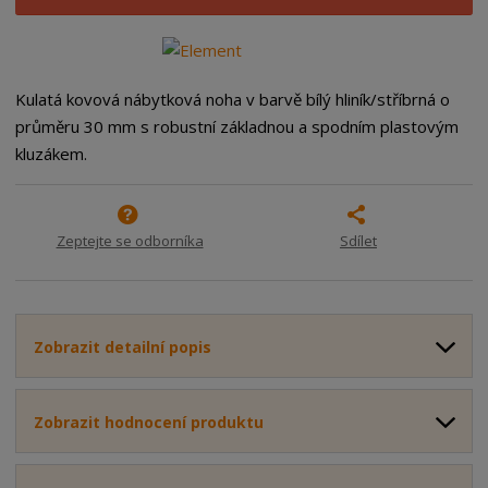
i
š
i
t
i
t
m
t
p
n
m
o
o
n
Kulatá kovová nábytková noha v barvě bílý hliník/stříbrná o
ž
o
č
průměru 30 mm s robustní základnou a spodním plastovým
s
ž
e
kluzákem.
t
s
t
v
t
í
v
í
Zeptejte se odborníka
Sdílet
Zobrazit detailní popis
Zobrazit hodnocení produktu