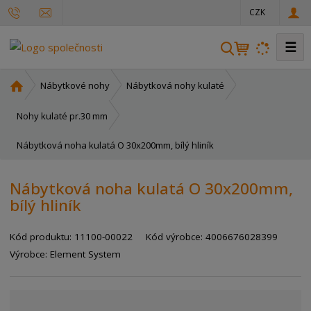
CZK
☰
V
y
h
Ú
Nábytkové nohy
Nábytková nohy kulaté
l
v
o
e
Nohy kulaté pr.30 mm
d
d
Nábytková noha kulatá O 30x200mm, bílý hliník
n
a
í
t
s
Nábytková noha kulatá O 30x200mm,
t
bílý hliník
r
a
Kód produktu:
11100-00022
Kód výrobce:
4006676028399
n
a
Výrobce:
Element System