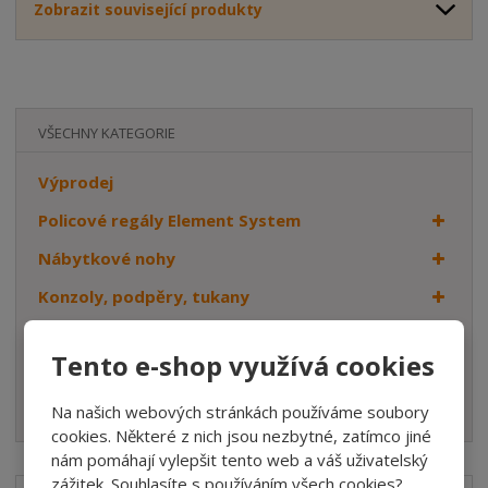
Zobrazit související produkty
VŠECHNY KATEGORIE
Výprodej
Policové regály Element System
Nábytkové nohy
Konzoly, podpěry, tukany
Věšáky
Tento e-shop využívá cookies
Dveřní kování
Háčky
Na našich webových stránkách používáme soubory
cookies. Některé z nich jsou nezbytné, zatímco jiné
nám pomáhají vylepšit tento web a váš uživatelský
zážitek. Souhlasíte s používáním všech cookies?