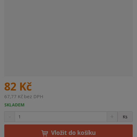
82 Kč
67,77 Kč bez DPH
SKLADEM
S
N
Z
Ks
n
a
m
í
v
ě
ž
ý
Vložit do košíku
n