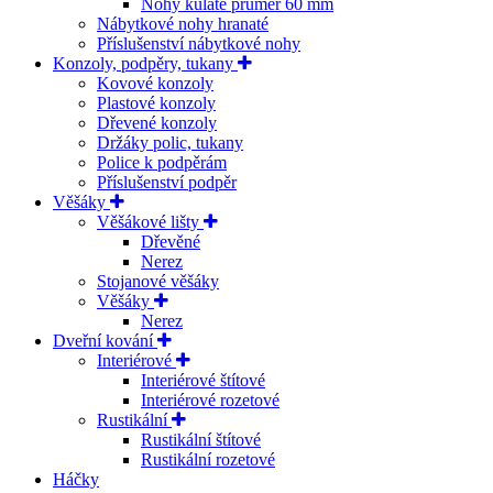
Nohy kulaté průměr 60 mm
Nábytkové nohy hranaté
Příslušenství nábytkové nohy
Konzoly, podpěry, tukany
Kovové konzoly
Plastové konzoly
Dřevené konzoly
Držáky polic, tukany
Police k podpěrám
Příslušenství podpěr
Věšáky
Věšákové lišty
Dřevěné
Nerez
Stojanové věšáky
Věšáky
Nerez
Dveřní kování
Interiérové
Interiérové štítové
Interiérové rozetové
Rustikální
Rustikální štítové
Rustikální rozetové
Háčky