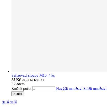
Seřizovací šrouby M10, 4 ks
85 Kč
70,25 Kč
bez DPH
Skladem
Změnit počet
Navýšit množství
Snížit množstv
Koupit
další
další