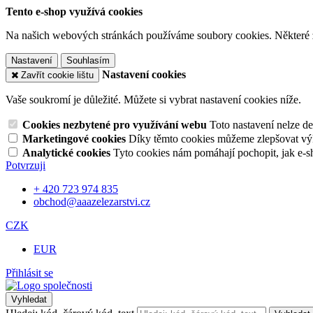
Tento e-shop využívá cookies
Na našich webových stránkách používáme soubory cookies. Některé z n
Nastavení
Souhlasím
Nastavení cookies
Zavřít cookie lištu
Vaše soukromí je důležité. Můžete si vybrat nastavení cookies níže.
Cookies nezbytené pro využívání webu
Toto nastavení nelze d
Marketingové cookies
Díky těmto cookies můžeme zlepšovat výko
Analytické cookies
Tyto cookies nám pomáhají pochopit, jak e-s
Potvrzuji
+ 420 723 974 835
obchod@aaazelezarstvi.cz
CZK
EUR
Přihlásit se
Vyhledat