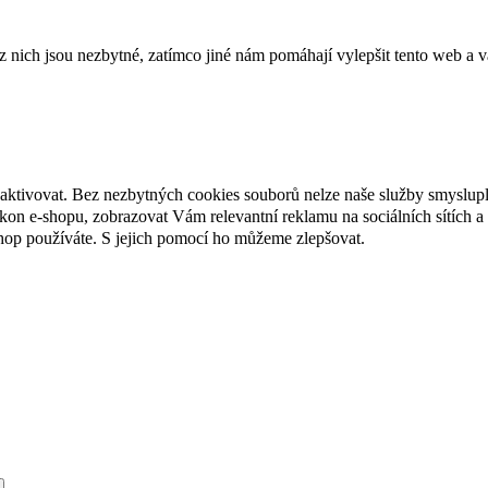
ich jsou nezbytné, zatímco jiné nám pomáhají vylepšit tento web a vá
eaktivovat. Bez nezbytných cookies souborů nelze naše služby smyslup
n e-shopu, zobrazovat Vám relevantní reklamu na sociálních sítích a 
hop používáte. S jejich pomocí ho můžeme zlepšovat.