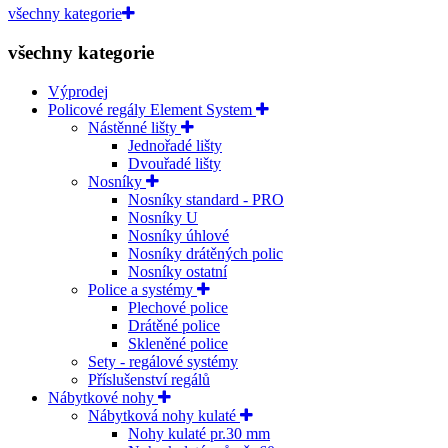
všechny kategorie
všechny kategorie
Výprodej
Policové regály Element System
Nástěnné lišty
Jednořadé lišty
Dvouřadé lišty
Nosníky
Nosníky standard - PRO
Nosníky U
Nosníky úhlové
Nosníky drátěných polic
Nosníky ostatní
Police a systémy
Plechové police
Drátěné police
Skleněné police
Sety - regálové systémy
Příslušenství regálů
Nábytkové nohy
Nábytková nohy kulaté
Nohy kulaté pr.30 mm