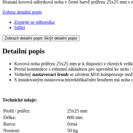
Hranatá kovová nábytková noha v černé barvě průřezu 25x25 mm s 
Zobraz detailní popis
Zeptejte se odborníka
Sdílet
Zobrazit detailní popis
Skrýt detailní popis
Detailní popis
Kovová noha průřezu 25x25 mm je k dispozici v různých velik
Pevná konstrukce s robustní základnou pro upevnění ke stolu /
Volitelný
nastavovací šroub
se závitem M10 kompenzuje možn
S instalovaným nastavovacím/rektifikačním šroubem má noha 
Technické údaje:
Profil / průřez:
25x25 mm
Délka:
800 mm
Barva:
černá
Nosnost:
50 kg