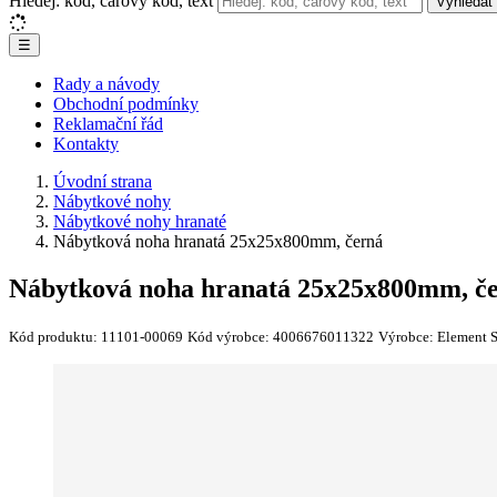
Hledej: kód, čárový kód, text
Vyhledat
☰
Rady a návody
Obchodní podmínky
Reklamační řád
Kontakty
Úvodní strana
Nábytkové nohy
Nábytkové nohy hranaté
Nábytková noha hranatá 25x25x800mm, černá
Nábytková noha hranatá 25x25x800mm, č
Kód produktu:
11101-00069
Kód výrobce:
4006676011322
Výrobce:
Element 