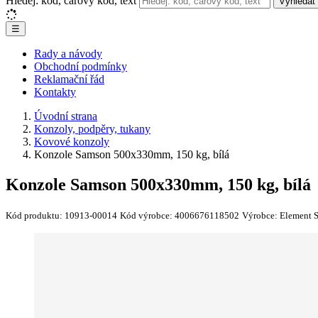
Hledej: kód, čárový kód, text
Vyhledat
☰
Rady a návody
Obchodní podmínky
Reklamační řád
Kontakty
Úvodní strana
Konzoly, podpěry, tukany
Kovové konzoly
Konzole Samson 500x330mm, 150 kg, bílá
Konzole Samson 500x330mm, 150 kg, bílá
Kód produktu:
10913-00014
Kód výrobce:
4006676118502
Výrobce:
Element 