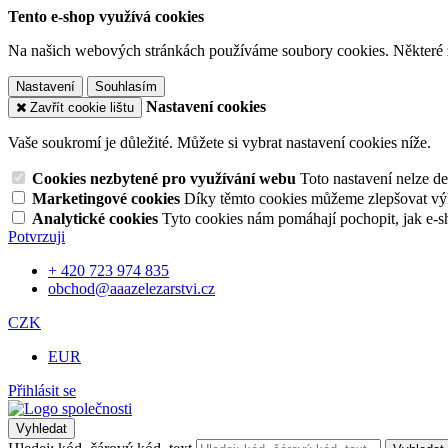
Tento e-shop využívá cookies
Na našich webových stránkách používáme soubory cookies. Některé z n
Nastavení
Souhlasím
Nastavení cookies
Zavřít cookie lištu
Vaše soukromí je důležité. Můžete si vybrat nastavení cookies níže.
Cookies nezbytené pro využívání webu
Toto nastavení nelze d
Marketingové cookies
Díky těmto cookies můžeme zlepšovat výko
Analytické cookies
Tyto cookies nám pomáhají pochopit, jak e-s
Potvrzuji
+ 420 723 974 835
obchod@aaazelezarstvi.cz
CZK
EUR
Přihlásit se
Vyhledat