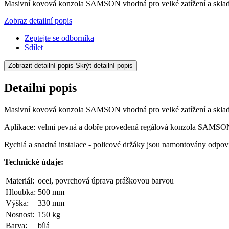
Masivní kovová konzola SAMSON vhodná pro velké zatížení a sklad
Zobraz detailní popis
Zeptejte se odborníka
Sdílet
Zobrazit detailní popis
Skrýt detailní popis
Detailní popis
Masivní kovová konzola SAMSON vhodná pro velké zatížení a sklad
Aplikace: velmi pevná a dobře provedená regálová konzola SAMSON je
Rychlá a snadná instalace - policové držáky jsou namontovány odpov
Technické údaje:
Materiál:
ocel, povrchová úprava práškovou barvou
Hloubka:
500 mm
Výška:
330 mm
Nosnost:
150 kg
Barva:
bílá