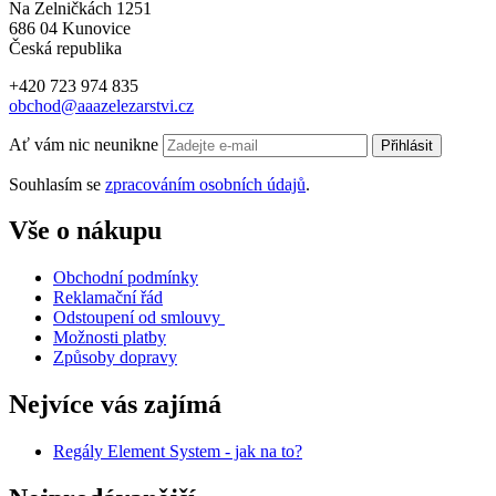
Na Zelničkách 1251
686 04 Kunovice
Česká republika
+420 723 974 835
obchod@aaazelezarstvi.cz
Ať vám nic neunikne
Přihlásit
Souhlasím se
zpracováním osobních údajů
.
Vše o nákupu
Obchodní podmínky
Reklamační řád
Odstoupení od smlouvy
Možnosti platby
Způsoby dopravy
Nejvíce vás zajímá
Regály Element System - jak na to?