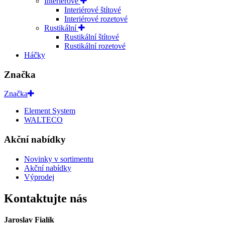
Interiérové
Interiérové štítové
Interiérové rozetové
Rustikální
Rustikální štítové
Rustikální rozetové
Háčky
Značka
Značka
Element System
WALTECO
Akční nabídky
Novinky v sortimentu
Akční nabídky
Výprodej
Kontaktujte nás
Jaroslav Fialík