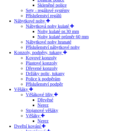
Skleněné police
Sety - regálové systémy
Příslušenství regálů
Nábytkové nohy
Nábytková nohy kulaté
Nohy kulaté pr.30 mm
Nohy kulaté průměr 60 mm
Nábytkové nohy hranaté
Příslušenství nábytkové nohy
Konzoly, podpěry, tukany
Kovové konzoly
Plastové konzoly
Dřevené konzoly
Držáky polic, tukany
Police k podpěrám
Příslušenství podpěr
Věšáky
Věšákové lišty
Dřevěné
Nerez
Stojanové věšáky
Věšáky
Nerez
Dveřní kování