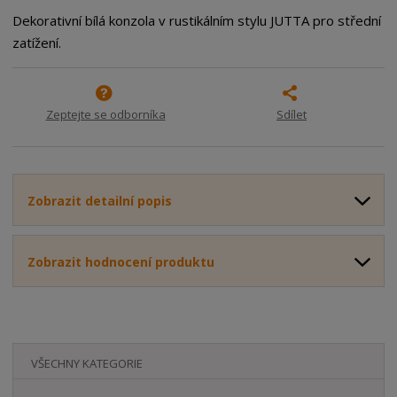
o
o
n
Dekorativní bílá konzola v rustikálním stylu JUTTA pro střední
ž
o
č
zatížení.
s
ž
e
t
s
t
v
t
í
v
Zeptejte se odborníka
Sdílet
í
Zobrazit detailní popis
Zobrazit hodnocení produktu
VŠECHNY KATEGORIE