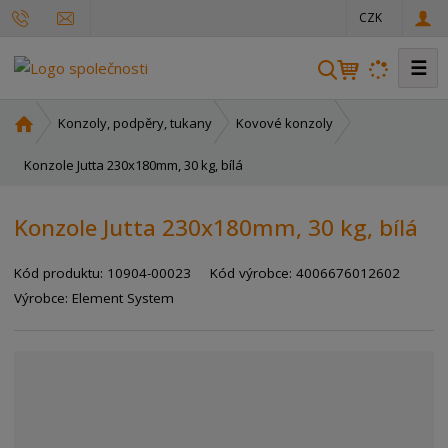
CZK
☰
V
y
h
Ú
Konzoly, podpěry, tukany
Kovové konzoly
l
v
o
Konzole Jutta 230x180mm, 30 kg, bílá
e
d
d
n
a
Konzole Jutta 230x180mm, 30 kg, bílá
í
t
s
Kód produktu:
10904-00023
Kód výrobce:
4006676012602
t
r
Výrobce:
Element System
a
n
a