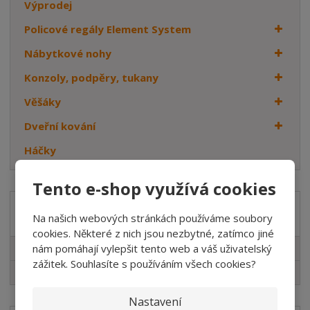
Výprodej
Policové regály Element System
Nábytkové nohy
Konzoly, podpěry, tukany
Věšáky
Dveřní kování
Háčky
Tento e-shop využívá cookies
Značka
Na našich webových stránkách používáme soubory
cookies. Některé z nich jsou nezbytné, zatímco jiné
nám pomáhají vylepšit tento web a váš uživatelský
Element System
zážitek. Souhlasíte s používáním všech cookies?
WALTECO
Nastavení