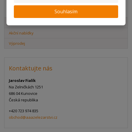
Akční nabídky
Souhlasím
Novinky v sortimentu
Akční nabídky
Výprodej
Kontaktujte nás
Jaroslav Fialík
Na Zelničkách 1251
686 04 Kunovice
Česká republika
+420 723 974 835
obchod@aaazelezarstvi.cz