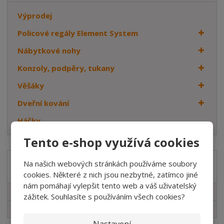
Výprodej
Policové regály Element System
Nábytkové nohy
Konzoly, podpěry, tukany
Věšáky
Dveřní kování
Háčky
Tento e-shop využívá cookies
Na našich webových stránkách používáme soubory
Značka
cookies. Některé z nich jsou nezbytné, zatímco jiné
nám pomáhají vylepšit tento web a váš uživatelský
Element System
zážitek. Souhlasíte s používáním všech cookies?
WALTECO