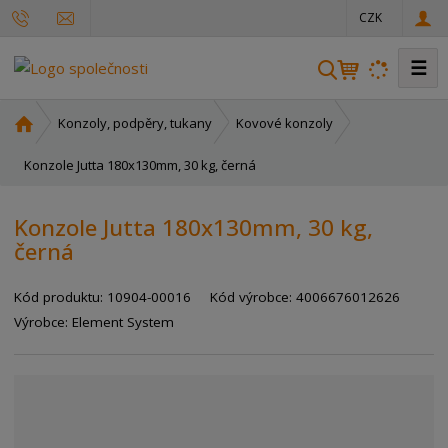
CZK
☰
V
y
h
Ú
Konzoly, podpěry, tukany
Kovové konzoly
l
v
o
Konzole Jutta 180x130mm, 30 kg, černá
e
d
d
n
a
Konzole Jutta 180x130mm, 30 kg,
í
t
černá
s
t
r
Kód produktu:
10904-00016
Kód výrobce:
4006676012626
a
Výrobce:
Element System
n
a