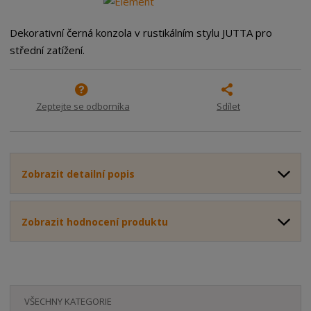
m
t
p
n
m
o
o
n
Dekorativní černá konzola v rustikálním stylu JUTTA pro
ž
o
č
střední zatížení.
s
ž
e
t
s
t
v
t
í
v
Zeptejte se odborníka
Sdílet
í
Zobrazit detailní popis
Zobrazit hodnocení produktu
VŠECHNY KATEGORIE