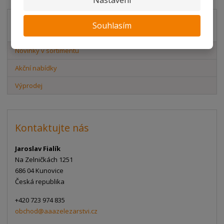
Nastavení
Souhlasím
Akční nabídky
Novinky v sortimentu
Akční nabídky
Výprodej
Kontaktujte nás
Jaroslav Fialík
Na Zelničkách 1251
686 04 Kunovice
Česká republika
+420 723 974 835
obchod@aaazelezarstvi.cz