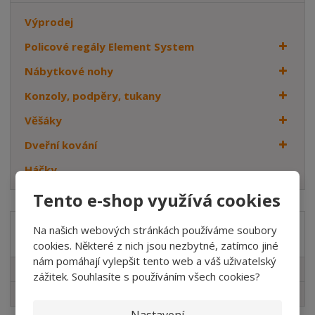
Výprodej
Policové regály Element System
Nábytkové nohy
Konzoly, podpěry, tukany
Věšáky
Dveřní kování
Háčky
Tento e-shop využívá cookies
Na našich webových stránkách používáme soubory
Značka
cookies. Některé z nich jsou nezbytné, zatímco jiné
nám pomáhají vylepšit tento web a váš uživatelský
Element System
zážitek. Souhlasíte s používáním všech cookies?
WALTECO