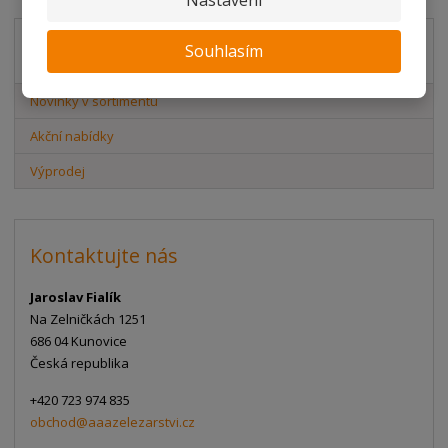
Nastavení
Souhlasím
Akční nabídky
Novinky v sortimentu
Akční nabídky
Výprodej
Kontaktujte nás
Jaroslav Fialík
Na Zelničkách 1251
686 04 Kunovice
Česká republika
+420 723 974 835
obchod@aaazelezarstvi.cz