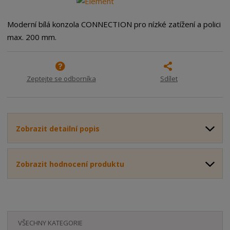
m
t
p
n
m
o
o
n
Moderní bílá konzola CONNECTION pro nízké zatížení a polici
ž
o
č
max. 200 mm.
s
ž
e
t
s
t
v
t
í
v
Zeptejte se odborníka
Sdílet
í
Zobrazit detailní popis
Zobrazit hodnocení produktu
VŠECHNY KATEGORIE