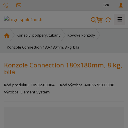
CZK
☰
V
y
h
Ú
Konzoly, podpěry, tukany
Kovové konzoly
l
v
o
Konzole Connection 180x180mm, 8 kg, bílá
e
d
d
n
a
Konzole Connection 180x180mm, 8 kg,
í
t
bílá
s
t
r
Kód produktu:
10902-00004
Kód výrobce:
4006676033386
a
Výrobce:
Element System
n
a