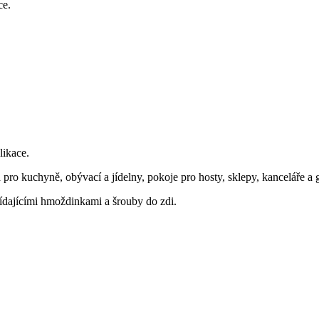
ce.
likace.
ro kuchyně, obývací a jídelny, pokoje pro hosty, sklepy, kanceláře a g
ídajícími hmoždinkami a šrouby do zdi.