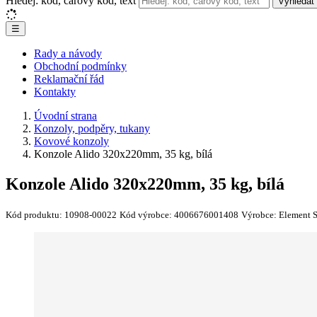
Hledej: kód, čárový kód, text
Vyhledat
☰
Rady a návody
Obchodní podmínky
Reklamační řád
Kontakty
Úvodní strana
Konzoly, podpěry, tukany
Kovové konzoly
Konzole Alido 320x220mm, 35 kg, bílá
Konzole Alido 320x220mm, 35 kg, bílá
Kód produktu:
10908-00022
Kód výrobce:
4006676001408
Výrobce:
Element 