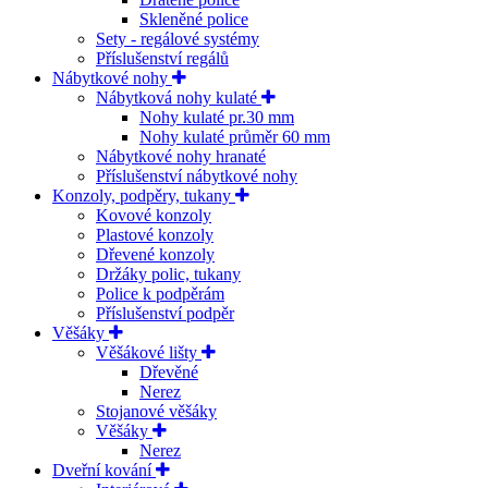
Skleněné police
Sety - regálové systémy
Příslušenství regálů
Nábytkové nohy
Nábytková nohy kulaté
Nohy kulaté pr.30 mm
Nohy kulaté průměr 60 mm
Nábytkové nohy hranaté
Příslušenství nábytkové nohy
Konzoly, podpěry, tukany
Kovové konzoly
Plastové konzoly
Dřevené konzoly
Držáky polic, tukany
Police k podpěrám
Příslušenství podpěr
Věšáky
Věšákové lišty
Dřevěné
Nerez
Stojanové věšáky
Věšáky
Nerez
Dveřní kování