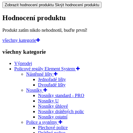
Zobrazit hodnocení produktu
Skrýt hodnocení produktu
Hodnocení produktu
Produkt zatím nikdo nehodnotil, buďte první!
všechny kategorie
všechny kategorie
Výprodej
Policové regály Element System
Nástěnné lišty
Jednořadé lišty
Dvouřadé lišty
Nosníky
Nosníky standard - PRO
Nosníky U
Nosníky úhlové
Nosníky drátěných polic
Nosníky ostatní
Police a systémy
Plechové police
Drátěné police