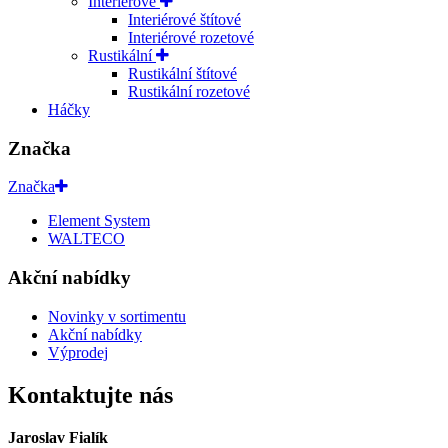
Interiérové
Interiérové štítové
Interiérové rozetové
Rustikální
Rustikální štítové
Rustikální rozetové
Háčky
Značka
Značka
Element System
WALTECO
Akční nabídky
Novinky v sortimentu
Akční nabídky
Výprodej
Kontaktujte nás
Jaroslav Fialík