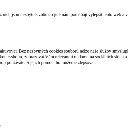
ich jsou nezbytné, zatímco jiné nám pomáhají vylepšit tento web a vá
eaktivovat. Bez nezbytných cookies souborů nelze naše služby smyslup
n e-shopu, zobrazovat Vám relevantní reklamu na sociálních sítích a 
hop používáte. S jejich pomocí ho můžeme zlepšovat.