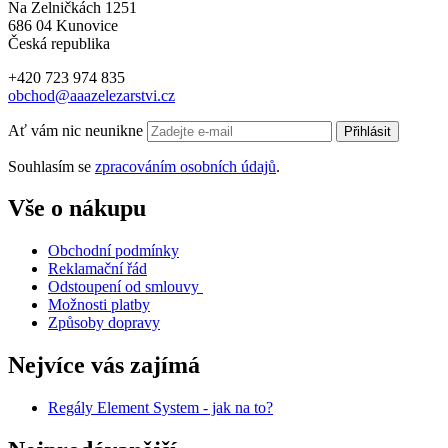
Na Zelničkách 1251
686 04 Kunovice
Česká republika
+420 723 974 835
obchod@aaazelezarstvi.cz
Ať vám nic neunikne
Přihlásit
Souhlasím se
zpracováním osobních údajů
.
Vše o nákupu
Obchodní podmínky
Reklamační řád
Odstoupení od smlouvy
Možnosti platby
Způsoby dopravy
Nejvíce vás zajímá
Regály Element System - jak na to?