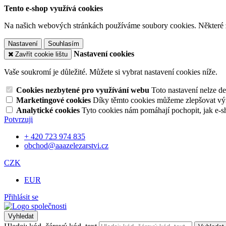
Tento e-shop využívá cookies
Na našich webových stránkách používáme soubory cookies. Některé z n
Nastavení
Souhlasím
Nastavení cookies
Zavřít cookie lištu
Vaše soukromí je důležité. Můžete si vybrat nastavení cookies níže.
Cookies nezbytené pro využívání webu
Toto nastavení nelze d
Marketingové cookies
Díky těmto cookies můžeme zlepšovat výko
Analytické cookies
Tyto cookies nám pomáhají pochopit, jak e-s
Potvrzuji
+ 420 723 974 835
obchod@aaazelezarstvi.cz
CZK
EUR
Přihlásit se
Vyhledat