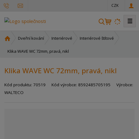
CZK
☰
V
y
h
Ú
Dveřní kování
Interiérové
Interiérové štítové
l
v
o
Klika WAVE WC 72mm, pravá, nikl
e
d
d
n
a
Klika WAVE WC 72mm, pravá, nikl
í
t
s
Kód produktu:
70519
Kód výrobce:
8592485705195
Výrobce:
t
r
WALTECO
a
n
a