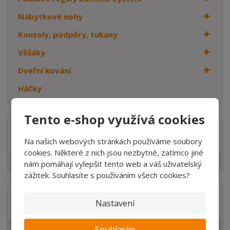
Nábytkové nohy
Konzoly, podpěry, tukany
Věšáky
Dveřní kování
Háčky
Tento e-shop využívá cookies
Značka
Na našich webových stránkách používáme soubory
cookies. Některé z nich jsou nezbytné, zatímco jiné
WALTECO
nám pomáhají vylepšit tento web a váš uživatelský
zážitek. Souhlasíte s používáním všech cookies?
Akční nabídky
Nastavení
Novinky v sortimentu
Souhlasím