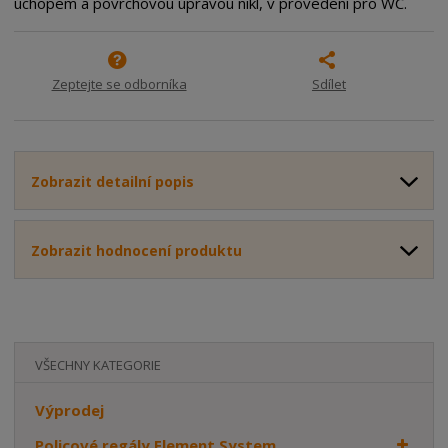
úchopem a povrchovou úpravou nikl, v provedení pro WC.
o
o
n
ž
o
č
s
ž
e
t
s
t
Zeptejte se odborníka
Sdílet
v
t
í
v
í
Zobrazit detailní popis
Zobrazit hodnocení produktu
VŠECHNY KATEGORIE
Výprodej
Policové regály Element System