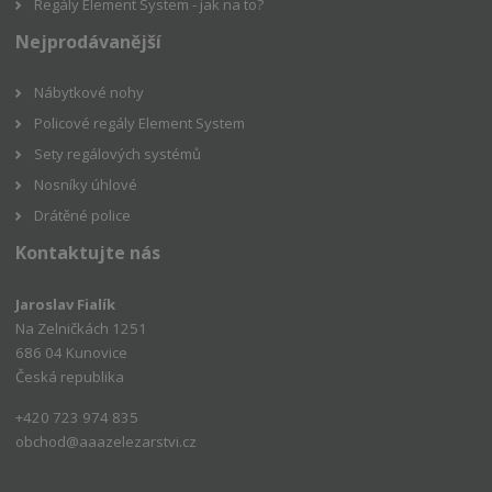
Regály Element System - jak na to?
Nejprodávanější
Nábytkové nohy
Policové regály Element System
Sety regálových systémů
Nosníky úhlové
Drátěné police
Kontaktujte nás
Jaroslav Fialík
Na Zelničkách 1251
686 04 Kunovice
Česká republika
+420 723 974 835
obchod@aaazelezarstvi.cz