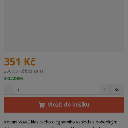
351 Kč
290,08 Kč bez DPH
SKLADEM
S
N
Z
Ks
n
a
m
í
v
ě
ž
ý
Vložit do košíku
n
i
š
i
t
i
t
m
t
Kování WAVE klasického elegantního vzhledu s pohodlným
p
n
m