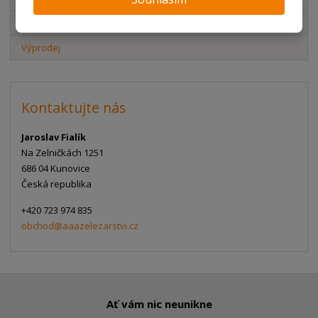
Akční nabídky
Výprodej
Kontaktujte nás
Jaroslav Fialík
Na Zelničkách 1251
686 04 Kunovice
Česká republika
+420 723 974 835
obchod@aaazelezarstvi.cz
Ať vám nic neunikne