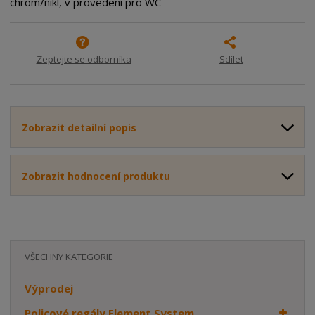
chrom/nikl, v provedení pro WC
o
o
n
ž
o
č
s
ž
e
t
s
t
Zeptejte se odborníka
Sdílet
v
t
í
v
í
Zobrazit detailní popis
Zobrazit hodnocení produktu
VŠECHNY KATEGORIE
Výprodej
Policové regály Element System