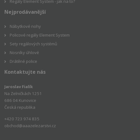
Regály Element System - jak na to?
Nejprodávanější
Nábytkové nohy
Policové regály Element System
Sety regálových systémů
Nosníky úhlové
Drátěné police
Kontaktujte nás
Jaroslav Fialík
Na Zelničkách 1251
686 04 Kunovice
Česká republika
+420 723 974 835
obchod@aaazelezarstvi.cz