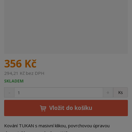
356 Kč
294,21 Kč bez DPH
SKLADEM
S
N
Z
Ks
n
a
m
í
v
ě
ž
ý
Vložit do košíku
n
i
š
i
t
i
t
m
t
Kování TUKAN s masivní klikou, povrchovou úpravou
p
n
m