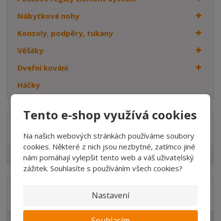
Nábytkové nohy
Konzoly, podpěry, tukany
Věšáky
Dveřní kování
Háčky
Tento e-shop využívá cookies
Značka
Na našich webových stránkách používáme soubory
cookies. Některé z nich jsou nezbytné, zatímco jiné
WALTECO
nám pomáhají vylepšit tento web a váš uživatelský
zážitek. Souhlasíte s používáním všech cookies?
Akční nabídky
Nastavení
Novinky v sortimentu
Souhlasím