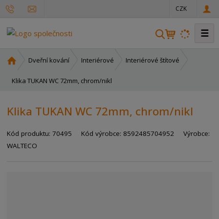
CZK
☰
V
y
h
Ú
Dveřní kování
Interiérové
Interiérové štítové
l
v
o
Klika TUKAN WC 72mm, chrom/nikl
e
d
d
n
a
Klika TUKAN WC 72mm, chrom/nikl
í
t
s
Kód produktu:
70495
Kód výrobce:
8592485704952
Výrobce:
t
r
WALTECO
a
n
a