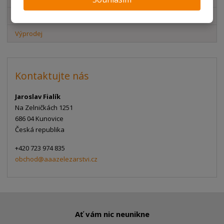
Akční nabídky
Výprodej
Kontaktujte nás
Jaroslav Fialík
Na Zelničkách 1251
686 04 Kunovice
Česká republika
+420 723 974 835
obchod@aaazelezarstvi.cz
Ať vám nic neunikne