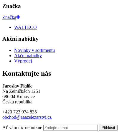
Značka
Značka
WALTECO
Akční nabídky
Novinky v sortimentu
Akční nabídky
Výprodej
Kontaktujte nás
Jaroslav Fialík
Na Zelničkách 1251
686 04 Kunovice
Česká republika
+420 723 974 835
obchod@aaazelezarstvi.cz
Ať vám nic neunikne
Přihlásit