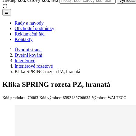
Hledej: kód, čárový kód, text
Vyhledat
☰
Rady a návody
Obchodní podmínky
Reklamační řád
Kontakty
Úvodní strana
Dveřní kování
Interiérové
Interiérové rozetové
Klika SPRING rozeta PZ, hranatá
Klika SPRING rozeta PZ, hranatá
Kód produktu:
70663
Kód výrobce:
8592485706635
Výrobce:
WALTECO