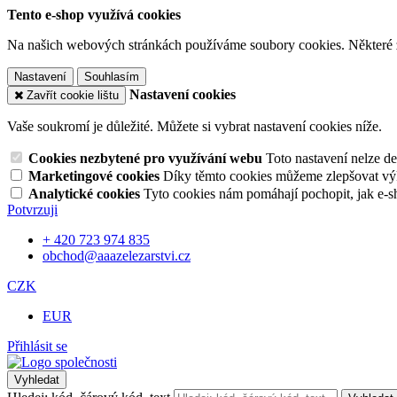
Tento e-shop využívá cookies
Na našich webových stránkách používáme soubory cookies. Některé z n
Nastavení
Souhlasím
Nastavení cookies
Zavřít cookie lištu
Vaše soukromí je důležité. Můžete si vybrat nastavení cookies níže.
Cookies nezbytené pro využívání webu
Toto nastavení nelze d
Marketingové cookies
Díky těmto cookies můžeme zlepšovat výko
Analytické cookies
Tyto cookies nám pomáhají pochopit, jak e-s
Potvrzuji
+ 420 723 974 835
obchod@aaazelezarstvi.cz
CZK
EUR
Přihlásit se
Vyhledat