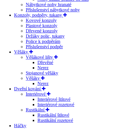
Nábytkové nohy hranaté
Příslušenství nábytkové nohy
Konzoly, podpěry, tukany
Kovové konzoly
Plastové konzoly
Dřevené konzoly
Držáky polic, tukany
Police k podpěrám
Příslušenství podpěr
Věšáky
Věšákové lišty
Dřevěné
Nerez
Stojanové věšáky
Věšáky
Nerez
Dveřní kování
Interiérové
Interiérové štítové
Interiérové rozetové
Rustikální
Rustikální štítové
Rustikální rozetové
Háčky