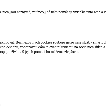
ich jsou nezbytné, zatímco jiné nám pomáhají vylepšit tento web a vá
eaktivovat. Bez nezbytných cookies souborů nelze naše služby smyslup
n e-shopu, zobrazovat Vám relevantní reklamu na sociálních sítích a 
hop používáte. S jejich pomocí ho můžeme zlepšovat.