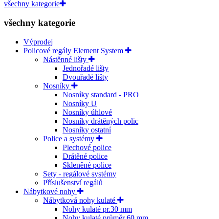
všechny kategorie
všechny kategorie
Výprodej
Policové regály Element System
Nástěnné lišty
Jednořadé lišty
Dvouřadé lišty
Nosníky
Nosníky standard - PRO
Nosníky U
Nosníky úhlové
Nosníky drátěných polic
Nosníky ostatní
Police a systémy
Plechové police
Drátěné police
Skleněné police
Sety - regálové systémy
Příslušenství regálů
Nábytkové nohy
Nábytková nohy kulaté
Nohy kulaté pr.30 mm
Nohy kulaté průměr 60 mm