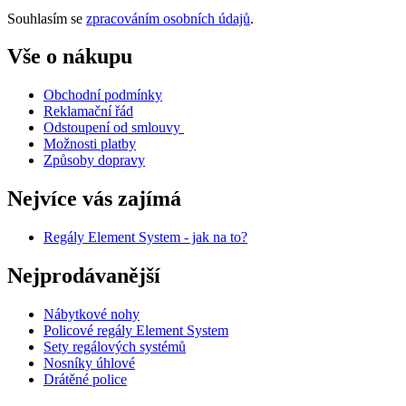
Souhlasím se
zpracováním osobních údajů
.
Vše o nákupu
Obchodní podmínky
Reklamační řád
Odstoupení od smlouvy
Možnosti platby
Způsoby dopravy
Nejvíce vás zajímá
Regály Element System - jak na to?
Nejprodávanější
Nábytkové nohy
Policové regály Element System
Sety regálových systémů
Nosníky úhlové
Drátěné police