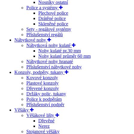
Nosníky ostatní
Police a systémy
Plechové police
Drátěné police
Skleněné police
Sety - regálové systémy
Příslušenství regálů
Nábytkové nohy
Nábytková nohy kulaté
Nohy kulaté pr.30 mm
Nohy kulaté průměr 60 mm
Nábytkové nohy hranaté
Příslušenství nábytkové nohy
Konzoly, podpěry, tukany
Kovové konzoly
Plastové konzoly
Dřevené konzoly
Držáky polic, tukany
Police k podpěrám
Příslušenství podpěr
Věšáky
Věšákové lišty
Dřevěné
Nerez
Stojanové věšáky