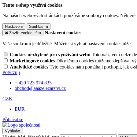
Tento e-shop využívá cookies
Na našich webových stránkách používáme soubory cookies. Některé z n
Nastavení
Souhlasím
Nastavení cookies
Zavřít cookie lištu
Vaše soukromí je důležité. Můžete si vybrat nastavení cookies níže.
Cookies nezbytené pro využívání webu
Toto nastavení nelze d
Marketingové cookies
Díky těmto cookies můžeme zlepšovat výko
Analytické cookies
Tyto cookies nám pomáhají pochopit, jak e-s
Potvrzuji
+ 420 723 974 835
obchod@aaazelezarstvi.cz
CZK
EUR
Přihlásit se
Vyhledat