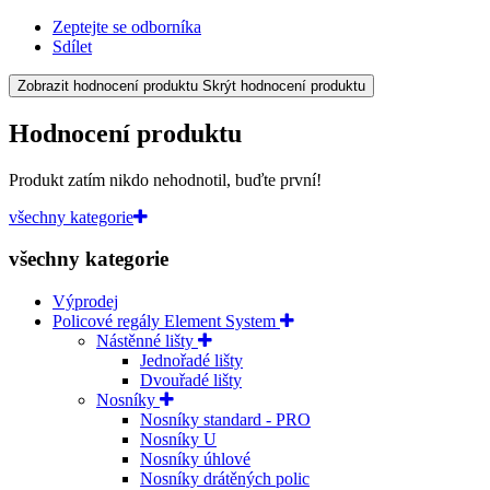
Zeptejte se odborníka
Sdílet
Zobrazit hodnocení produktu
Skrýt hodnocení produktu
Hodnocení produktu
Produkt zatím nikdo nehodnotil, buďte první!
všechny kategorie
všechny kategorie
Výprodej
Policové regály Element System
Nástěnné lišty
Jednořadé lišty
Dvouřadé lišty
Nosníky
Nosníky standard - PRO
Nosníky U
Nosníky úhlové
Nosníky drátěných polic