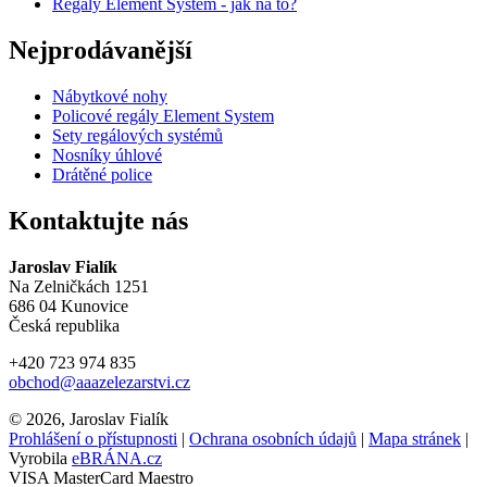
Regály Element System - jak na to?
Nejprodávanější
Nábytkové nohy
Policové regály Element System
Sety regálových systémů
Nosníky úhlové
Drátěné police
Kontaktujte nás
Jaroslav Fialík
Na Zelničkách 1251
686 04 Kunovice
Česká republika
+420 723 974 835
obchod@aaazelezarstvi.cz
© 2026, Jaroslav Fialík
Prohlášení o přístupnosti
|
Ochrana osobních údajů
|
Mapa stránek
|
Vyrobila
eBRÁNA.cz
VISA
MasterCard
Maestro