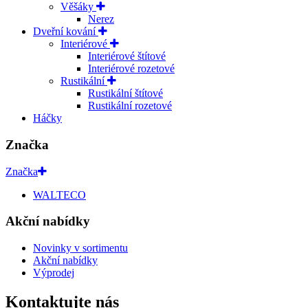
Věšáky
Nerez
Dveřní kování
Interiérové
Interiérové štítové
Interiérové rozetové
Rustikální
Rustikální štítové
Rustikální rozetové
Háčky
Značka
Značka
WALTECO
Akční nabídky
Novinky v sortimentu
Akční nabídky
Výprodej
Kontaktujte nás