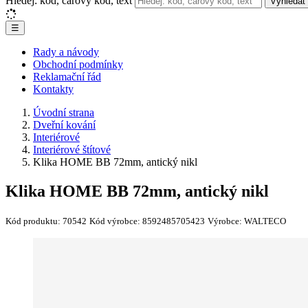
Hledej: kód, čárový kód, text
Vyhledat
☰
Rady a návody
Obchodní podmínky
Reklamační řád
Kontakty
Úvodní strana
Dveřní kování
Interiérové
Interiérové štítové
Klika HOME BB 72mm, antický nikl
Klika HOME BB 72mm, antický nikl
Kód produktu:
70542
Kód výrobce:
8592485705423
Výrobce:
WALTECO