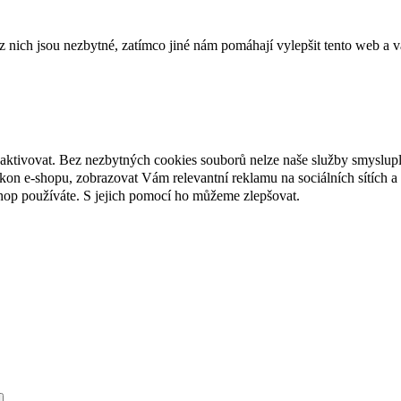
ich jsou nezbytné, zatímco jiné nám pomáhají vylepšit tento web a vá
eaktivovat. Bez nezbytných cookies souborů nelze naše služby smyslup
n e-shopu, zobrazovat Vám relevantní reklamu na sociálních sítích a 
hop používáte. S jejich pomocí ho můžeme zlepšovat.