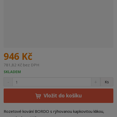
946 Kč
781,82 Kč bez DPH
SKLADEM
S
N
Z
Ks
n
a
m
í
v
ě
ž
ý
Vložit do košíku
n
i
š
i
t
i
t
m
t
Rozetové kování BORDO s rýhovanou kapkovitou klikou,
p
n
m