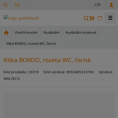
CZK
☰
V
y
h
Ú
Dveřní kování
Rustikální
Rustikální rozetové
l
v
o
Klika BORDO, rozeta WC, černá
e
d
d
n
a
Klika BORDO, rozeta WC, černá
í
t
s
Kód produktu:
33319
Kód výrobce:
8592485333190
Výrobce:
t
r
WALTECO
a
n
a