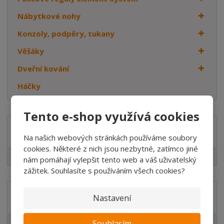
Nábytkové nohy
Konzoly, podpěry, tukany
Věšáky
Dveřní kování
Háčky
Tento e-shop využívá cookies
Značka
Na našich webových stránkách používáme soubory
cookies. Některé z nich jsou nezbytné, zatímco jiné
WALTECO
nám pomáhají vylepšit tento web a váš uživatelský
zážitek. Souhlasíte s používáním všech cookies?
Akční nabídky
Nastavení
Novinky v sortimentu
Souhlasím