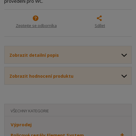
provedení pro WC.
o
o
n
ž
o
č
s
ž
e
t
s
t
Zeptejte se odborníka
Sdílet
v
t
í
v
í
Zobrazit detailní popis
Zobrazit hodnocení produktu
VŠECHNY KATEGORIE
Výprodej
Policové regály Element System