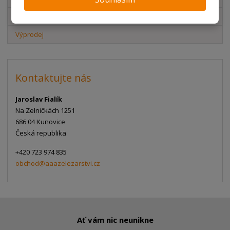
Akční nabídky
Výprodej
Kontaktujte nás
Jaroslav Fialík
Na Zelničkách 1251
686 04 Kunovice
Česká republika
+420 723 974 835
obchod@aaazelezarstvi.cz
Ať vám nic neunikne