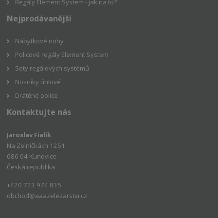
Regály Element System - jak na to?
Nejprodávanější
Nábytkové nohy
Policové regály Element System
Sety regálových systémů
Nosníky úhlové
Drátěné police
Kontaktujte nás
Jaroslav Fialík
Na Zelničkách 1251
686 04 Kunovice
Česká republika
+420 723 974 835
obchod@aaazelezarstvi.cz