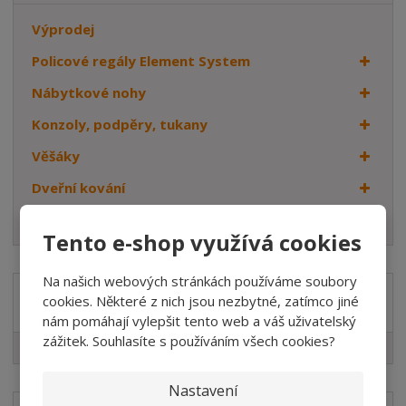
Výprodej
Policové regály Element System
Nábytkové nohy
Konzoly, podpěry, tukany
Věšáky
Dveřní kování
Háčky
Tento e-shop využívá cookies
Na našich webových stránkách používáme soubory
cookies. Některé z nich jsou nezbytné, zatímco jiné
Značka
nám pomáhají vylepšit tento web a váš uživatelský
zážitek. Souhlasíte s používáním všech cookies?
Element System
Nastavení