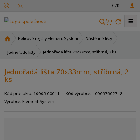
CZK
☰
V
y
h
Ú
Policové regály Element System
Nástěnné lišty
l
v
o
e
Jednořadá lišta 70x33mm, stříbrná, 2 ks
Jednořadé lišty
d
d
n
a
Jednořadá lišta 70x33mm, stříbrná, 2
í
t
ks
s
t
r
Kód produktu:
10005-00011
Kód výrobce:
4006676027484
a
Výrobce:
Element System
n
a