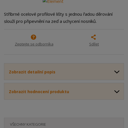
m
t
p
n
m
o
o
n
Stříbrné ocelové profilové lišty s jednou řadou děrování
ž
o
č
slouží pro připevnění na zeď a uchycení nosníků.
s
ž
e
t
s
t
v
t
í
v
Zeptejte se odborníka
Sdílet
í
Zobrazit detailní popis
Zobrazit hodnocení produktu
VŠECHNY KATEGORIE