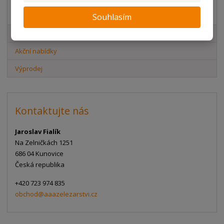
Akční nabídky
Souhlasím
Novinky v sortimentu
Akční nabídky
Výprodej
Kontaktujte nás
Jaroslav Fialík
Na Zelničkách 1251
686 04 Kunovice
Česká republika
+420 723 974 835
obchod@aaazelezarstvi.cz