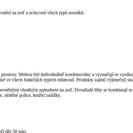
pevnění na zeď a uchycení všech typů nosníků.
ry. Mohou být individuálně kombinovány a vyznačují se vynikající k
e všech funkčních typech místností. Produkty zajistí výjimečný stupe
řipevněnými vhodným způsobem na zeď. Dvouřadé lišty se kombinují se 
še, drátěné police, knižní zarážky.
teči děr 50 mm.