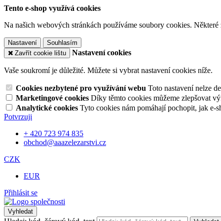
Tento e-shop využívá cookies
Na našich webových stránkách používáme soubory cookies. Některé z n
Nastavení
Souhlasím
Nastavení cookies
Zavřít cookie lištu
Vaše soukromí je důležité. Můžete si vybrat nastavení cookies níže.
Cookies nezbytené pro využívání webu
Toto nastavení nelze d
Marketingové cookies
Díky těmto cookies můžeme zlepšovat výko
Analytické cookies
Tyto cookies nám pomáhají pochopit, jak e-s
Potvrzuji
+ 420 723 974 835
obchod@aaazelezarstvi.cz
CZK
EUR
Přihlásit se
Vyhledat