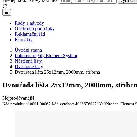
Hledej: kód, čárový kód, text
Vyhledat
☰
Rady a návody
Obchodní podmínky
Reklamační řád
Kontakty
Úvodní strana
Policové regály Element System
Nástěnné lišty
Dvouřadé lišty
Dvouřadá lišta 25x12mm, 2000mm, stříbrná
Dvouřadá lišta 25x12mm, 2000mm, stříbr
Nejprodávanější
Kód produktu:
10001-00067
Kód výrobce:
4006676027132
Výrobce:
Element 