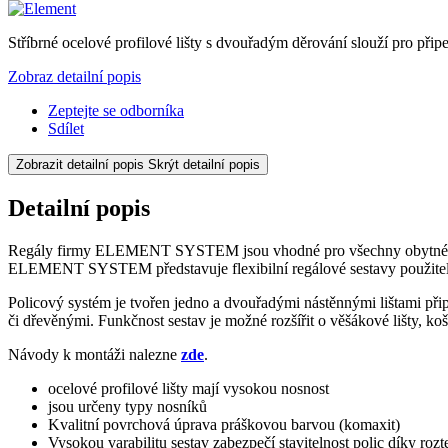
Stříbrné ocelové profilové lišty s dvouřadým děrování slouží pro při
Zobraz detailní popis
Zeptejte se odborníka
Sdílet
Zobrazit detailní popis
Skrýt detailní popis
Detailní popis
Regály firmy ELEMENT SYSTEM jsou vhodné pro všechny obytné prosto
ELEMENT SYSTEM představuje flexibilní regálové sestavy použitelné v
Policový systém je tvořen jedno a dvouřadými nástěnnými lištami p
či dřevěnými. Funkčnost sestav je možné rozšířit o věšákové lišty, ko
Návody k montáži nalezne
zde
.
ocelové profilové lišty mají vysokou nosnost
jsou určeny typy nosníků
Kvalitní povrchová úprava práškovou barvou (komaxit)
Vysokou varabilitu sestav zabezpečí stavitelnost polic díky roz