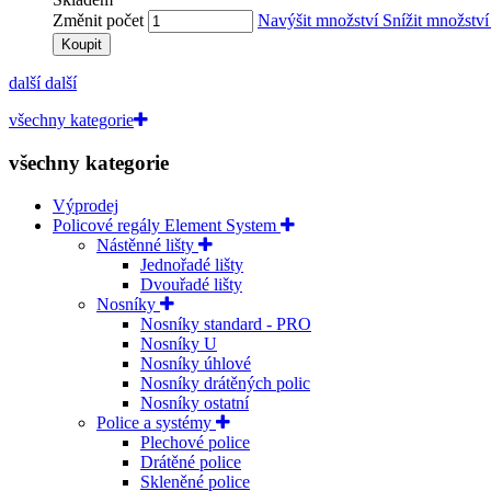
Změnit počet
Navýšit množství
Snížit množstv
Koupit
další
další
všechny kategorie
všechny kategorie
Výprodej
Policové regály Element System
Nástěnné lišty
Jednořadé lišty
Dvouřadé lišty
Nosníky
Nosníky standard - PRO
Nosníky U
Nosníky úhlové
Nosníky drátěných polic
Nosníky ostatní
Police a systémy
Plechové police
Drátěné police
Skleněné police