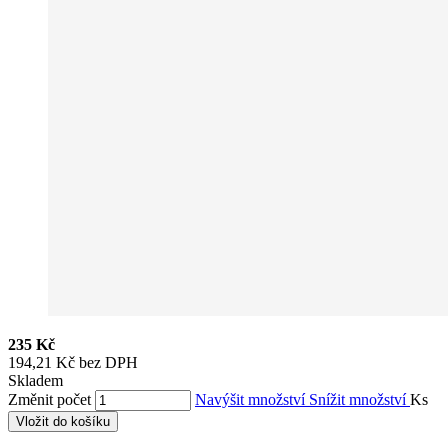
235 Kč
194,21 Kč bez DPH
Skladem
Změnit počet
Navýšit množství
Snížit množství
Ks
Vložit do košíku