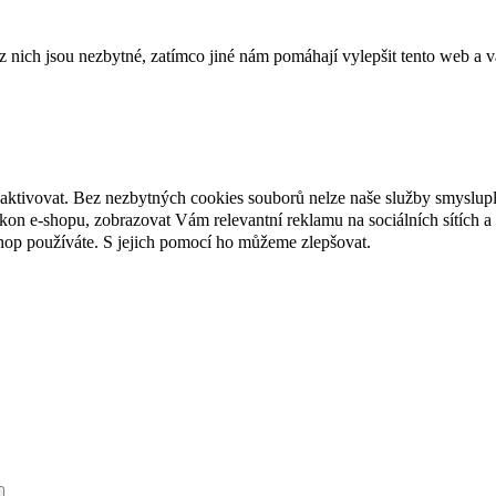
ich jsou nezbytné, zatímco jiné nám pomáhají vylepšit tento web a vá
eaktivovat. Bez nezbytných cookies souborů nelze naše služby smyslup
n e-shopu, zobrazovat Vám relevantní reklamu na sociálních sítích a 
hop používáte. S jejich pomocí ho můžeme zlepšovat.