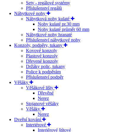
Sety - regálové systémy
Příslušenství regálů
Nábytkové nohy
Nábytková nohy kulaté
Nohy kulaté pr.30 mm
Nohy kulaté průměr 60 mm
Nábytkové nohy hranaté
Příslušenství nábytkové nohy
Konzoly, podpěry, tukany
Kovové konzoly
Plastové konzoly
Dřevené konzoly
Držáky polic, tukany
Police k podpěrám
Příslušenství podpěr
Věšáky
Věšákové lišty
Dřevěné
Nerez
Stojanové věšáky
Věšáky
Nerez
Dveřní kování
Interiérové
Interiérové štítové