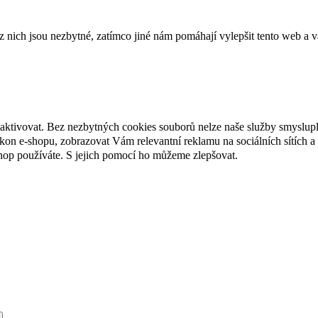
ich jsou nezbytné, zatímco jiné nám pomáhají vylepšit tento web a vá
eaktivovat. Bez nezbytných cookies souborů nelze naše služby smyslup
n e-shopu, zobrazovat Vám relevantní reklamu na sociálních sítích a 
hop používáte. S jejich pomocí ho můžeme zlepšovat.