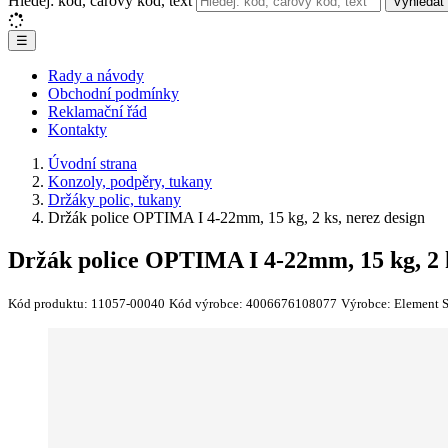
Hledej: kód, čárový kód, text
Vyhledat
☰
Rady a návody
Obchodní podmínky
Reklamační řád
Kontakty
Úvodní strana
Konzoly, podpěry, tukany
Držáky polic, tukany
Držák police OPTIMA I 4-22mm, 15 kg, 2 ks, nerez design
Držák police OPTIMA I 4-22mm, 15 kg, 2 k
Kód produktu:
11057-00040
Kód výrobce:
4006676108077
Výrobce:
Element 