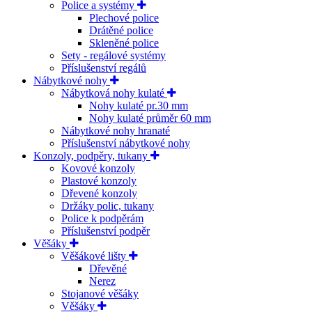
Police a systémy
Plechové police
Drátěné police
Skleněné police
Sety - regálové systémy
Příslušenství regálů
Nábytkové nohy
Nábytková nohy kulaté
Nohy kulaté pr.30 mm
Nohy kulaté průměr 60 mm
Nábytkové nohy hranaté
Příslušenství nábytkové nohy
Konzoly, podpěry, tukany
Kovové konzoly
Plastové konzoly
Dřevené konzoly
Držáky polic, tukany
Police k podpěrám
Příslušenství podpěr
Věšáky
Věšákové lišty
Dřevěné
Nerez
Stojanové věšáky
Věšáky