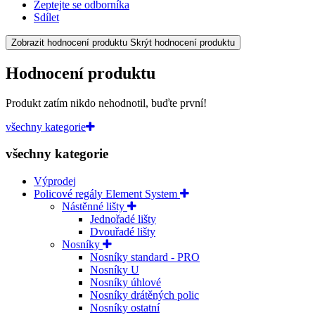
Zeptejte se odborníka
Sdílet
Zobrazit hodnocení produktu
Skrýt hodnocení produktu
Hodnocení produktu
Produkt zatím nikdo nehodnotil, buďte první!
všechny kategorie
všechny kategorie
Výprodej
Policové regály Element System
Nástěnné lišty
Jednořadé lišty
Dvouřadé lišty
Nosníky
Nosníky standard - PRO
Nosníky U
Nosníky úhlové
Nosníky drátěných polic
Nosníky ostatní