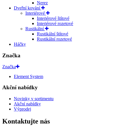
Nerez
Dveřní kování
Interiérové
Interiérové štítové
Interiérové rozetové
Rustikální
Rustikální štítové
Rustikální rozetové
Háčky
Značka
Značka
Element System
Akční nabídky
Novinky v sortimentu
Akční nabídky
Výprodej
Kontaktujte nás