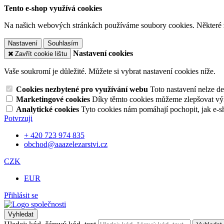
Tento e-shop využívá cookies
Na našich webových stránkách používáme soubory cookies. Některé z n
Nastavení
Souhlasím
Nastavení cookies
Zavřít cookie lištu
Vaše soukromí je důležité. Můžete si vybrat nastavení cookies níže.
Cookies nezbytené pro využívání webu
Toto nastavení nelze d
Marketingové cookies
Díky těmto cookies můžeme zlepšovat výko
Analytické cookies
Tyto cookies nám pomáhají pochopit, jak e-s
Potvrzuji
+ 420 723 974 835
obchod@aaazelezarstvi.cz
CZK
EUR
Přihlásit se
Vyhledat