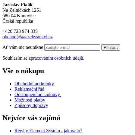
Jaroslav Fialík
Na Zelničkách 1251
686 04 Kunovice
Česká republika
+420 723 974 835
obchod@aaazelezarstvi.cz
Ať vám nic neunikne
Přihlásit
Souhlasím se
zpracováním osobních údajů
.
Vše o nákupu
Obchodní podmínky
Reklamační řád
Odstoupení od smlouvy
Možnosti platby
Způsoby dopravy
Nejvíce vás zajímá
Regály Element System - jak na to?