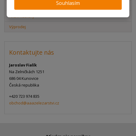
Souhlasím
Novinky v sortimentu
Akční nabídky
Výprodej
Kontaktujte nás
Jaroslav Fialík
Na Zelničkách 1251
686 04 Kunovice
Česká republika
+420 723 974 835
obchod@aaazelezarstvi.cz