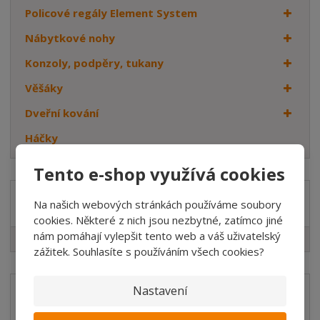
Policové regály Element System
Nábytkové nohy
Konzoly, podpěry, tukany
Věšáky
Dveřní kování
Háčky
Tento e-shop využívá cookies
Značka
Na našich webových stránkách používáme soubory
cookies. Některé z nich jsou nezbytné, zatímco jiné
nám pomáhají vylepšit tento web a váš uživatelský
Element System
zážitek. Souhlasíte s používáním všech cookies?
Nastavení
Akční nabídky