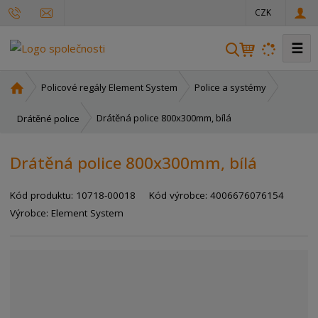
CZK
☰
V
y
h
Ú
Policové regály Element System
Police a systémy
l
v
o
e
Drátěná police 800x300mm, bílá
Drátěné police
d
d
n
a
Drátěná police 800x300mm, bílá
í
t
s
Kód produktu:
10718-00018
Kód výrobce:
4006676076154
t
r
Výrobce:
Element System
a
n
a