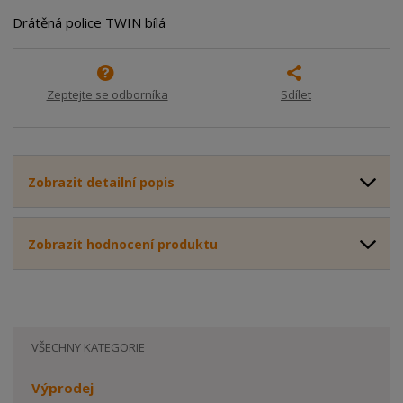
o
o
n
Drátěná police TWIN bílá
ž
o
č
s
ž
e
t
s
t
v
t
Zeptejte se odborníka
Sdílet
í
v
í
Zobrazit detailní popis
Zobrazit hodnocení produktu
VŠECHNY KATEGORIE
Výprodej