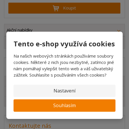
í
v
ě
ž
ý
Koupit
n
i
š
i
t
i
t
m
t
p
n
m
Akční nabídky
o
o
n
ž
o
č
Tento e-shop využívá cookies
Výprodej
s
ž
e
t
s
t
Na našich webových stránkách používáme soubory
v
t
cookies. Některé z nich jsou nezbytné, zatímco jiné
í
v
Akční nabídky
nám pomáhají vylepšit tento web a váš uživatelský
í
zážitek. Souhlasíte s používáním všech cookies?
Novinky v sortimentu
Nastavení
Akční nabídky
Výprodej
Souhlasím
Kontaktujte nás