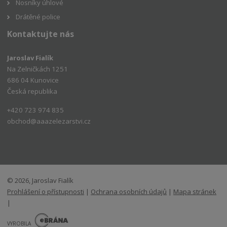
Nosníky úhlové
Drátěné police
Kontaktujte nás
Jaroslav Fialík
Na Zelničkách 1251
686 04 Kunovice
Česká republika
+420 723 974 835
obchod@aaazelezarstvi.cz
© 2026, Jaroslav Fialík
Prohlášení o přístupnosti
|
Ochrana osobních údajů
|
Mapa stránek
|
E
B
VYROBILA