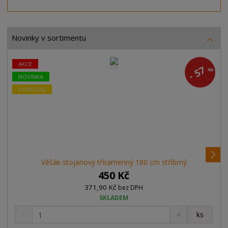
Novinky v sortimentu
AKCE
57
%
-
NOVINKA
VÝPRODEJ
d
Věšák stojanový tříramenný 180 cm stříbrný
a
450 Kč
l
371,90 Kč
bez DPH
š
SKLADEM
S
N
í
Z
ks
n
a
m